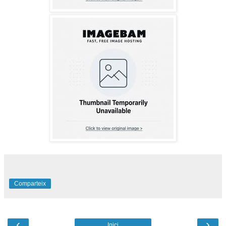
Comparteix
‹
›
Inici