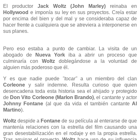
El productor
Jack Woltz (John Marley)
reinaba en
Hollywood
e imponía su ley en sus proyectos. Creía estar
por encima del bien y del mal y se consideraba capaz de
hacer frente a cualquiera que se atreviera a interponerse en
sus planes.
Pero eso estaba a punto de cambiar. La visita de un
abogado de
Nueva York
iba a abrir un proceso que
culminaría con
Woltz
doblegándose a la voluntad de
alguien más poderoso que él.
Y es que nadie puede
"tocar"
a un miembro del clan
Corleone
y salir indemne. Resulta curioso que quien
desencadena toda esta historia sea el ahijado y protegido
de
Don Vito Corleone (Marlon Brando)
, el cantante y actor
Johnny Fontane
(al que da vida el también cantante
Al
Martino
).
Woltz
despide a
Fontane
de su película al enterarse de que
mantenía relaciones con la estrella del film causando una
gran desestabilización en el rodaje y en la propia estrella.
Tras arruinar el proyecto,
Woltz
hace uso de su influencia