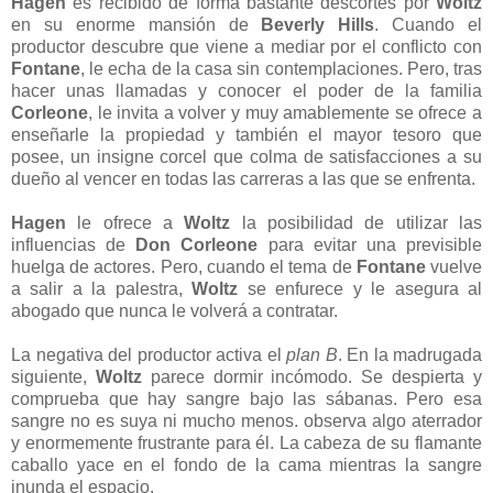
Hagen
es recibido de forma bastante descortés por
Woltz
en su enorme mansión de
Beverly Hills
. Cuando el
productor descubre que viene a mediar por el conflicto con
Fontane
, le echa de la casa sin contemplaciones. Pero, tras
hacer unas llamadas y conocer el poder de la familia
Corleone
, le invita a volver y muy amablemente se ofrece a
enseñarle la propiedad y también el mayor tesoro que
posee, un insigne corcel que colma de satisfacciones a su
dueño al vencer en todas las carreras a las que se enfrenta.
Hagen
le ofrece a
Woltz
la posibilidad de utilizar las
influencias de
Don Corleone
para evitar una previsible
huelga de actores. Pero, cuando el tema de
Fontane
vuelve
a salir a la palestra,
Woltz
se enfurece y le asegura al
abogado que nunca le volverá a contratar.
La negativa del productor activa el
plan B
. En la madrugada
siguiente,
Woltz
parece dormir incómodo. Se despierta y
comprueba que hay sangre bajo las sábanas. Pero esa
sangre no es suya ni mucho menos. observa algo aterrador
y enormemente frustrante para él. La cabeza de su flamante
caballo yace en el fondo de la cama mientras la sangre
inunda el espacio.