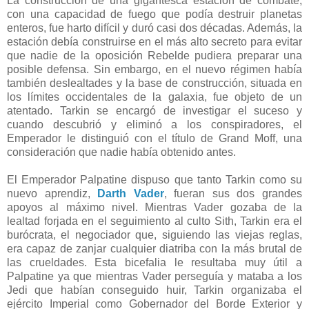
La construcción de una gigantesca estación de combate,
con una capacidad de fuego que podía destruir planetas
enteros, fue harto difícil y duró casi dos décadas. Además, la
estación debía construirse en el más alto secreto para evitar
que nadie de la oposición Rebelde pudiera preparar una
posible defensa. Sin embargo, en el nuevo régimen había
también deslealtades y la base de construcción, situada en
los límites occidentales de la galaxia, fue objeto de un
atentado. Tarkin se encargó de investigar el suceso y
cuando descubrió y eliminó a los conspiradores, el
Emperador le distinguió con el título de Grand Moff, una
consideración que nadie había obtenido antes.
El Emperador Palpatine dispuso que tanto Tarkin como su
nuevo aprendiz,
Darth Vader
, fueran sus dos grandes
apoyos al máximo nivel. Mientras Vader gozaba de la
lealtad forjada en el seguimiento al culto Sith, Tarkin era el
burócrata, el negociador que, siguiendo las viejas reglas,
era capaz de zanjar cualquier diatriba con la más brutal de
las crueldades. Esta bicefalia le resultaba muy útil a
Palpatine ya que mientras Vader perseguía y mataba a los
Jedi que habían conseguido huir, Tarkin organizaba el
ejército Imperial como Gobernador del Borde Exterior y