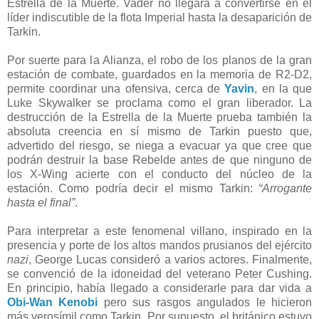
Estrella de la Muerte. Vader no llegará a convertirse en el
líder indiscutible de la flota Imperial hasta la desaparición de
Tarkin.
Por suerte para la Alianza, el robo de los planos de la gran
estación de combate, guardados en la memoria de R2-D2,
permite coordinar una ofensiva, cerca de
Yavin
, en la que
Luke Skywalker se proclama como el gran liberador. La
destrucción de la Estrella de la Muerte prueba también la
absoluta creencia en sí mismo de Tarkin puesto que,
advertido del riesgo, se niega a evacuar ya que cree que
podrán destruir la base Rebelde antes de que ninguno de
los X-Wing acierte con el conducto del núcleo de la
estación. Como podría decir el mismo Tarkin:
“Arrogante
hasta el final”
.
Para interpretar a este fenomenal villano, inspirado en la
presencia y porte de los altos mandos prusianos del ejército
nazi
, George Lucas consideró a varios actores. Finalmente,
se convenció de la idoneidad del veterano Peter Cushing.
En principio, había llegado a considerarle para dar vida a
Obi-Wan Kenobi
pero sus rasgos angulados le hicieron
más verosímil como Tarkin. Por supuesto, el británico estuvo