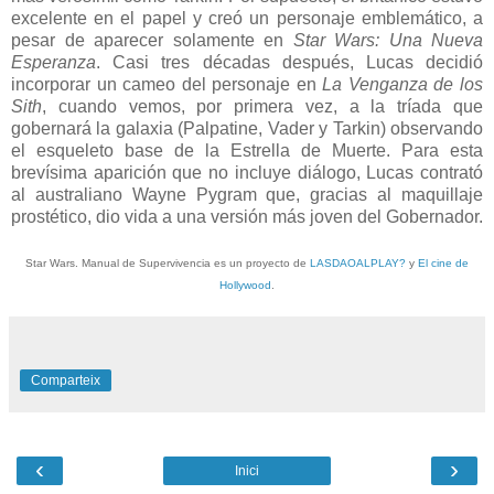
excelente en el papel y creó un personaje emblemático, a
pesar de aparecer solamente en
Star Wars: Una Nueva
Esperanza
. Casi tres décadas después, Lucas decidió
incorporar un cameo del personaje en
La Venganza de los
Sith
, cuando vemos, por primera vez, a la tríada que
gobernará la galaxia (Palpatine, Vader y Tarkin) observando
el esqueleto base de la Estrella de Muerte. Para esta
brevísima aparición que no incluye diálogo, Lucas contrató
al australiano Wayne Pygram que, gracias al maquillaje
prostético, dio vida a una versión más joven del Gobernador.
Star Wars. Manual de Supervivencia es un proyecto de
LASDAOALPLAY?
y
El cine de
Hollywood
.
Comparteix
‹
›
Inici