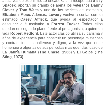
atractivos de este filme. Lo encabeza una recuperada
Sissy
Spacek
, aportan su granito de arena los veteranos
Danny
Glover
y
Tom Waits
y una de las actrices del momento,
Elizabeth Moss.
Además,
Lowery
vuelve a contar con su
estimado
Casey Affleck
, que ayuda al espectador a
descubrir qué motivaba a
Forrest Tucker.
Todos ellos
quedan en segundo plano frente al protagonista, a quien da
vida
Robert Redford.
Este actor clásico utiliza su carisma y
años de experiencia para construir un personaje misterioso
y contradictorio, caballeroso y digno, a la vez que rinde
homenaje a algunas de sus películas más queridas, caso de
La Jauría Humana (The Chase, 1966)
y
El Golpe (The
Sting, 1973).