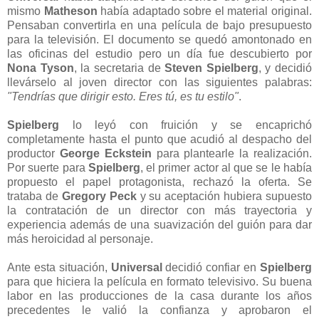
mismo
Matheson
había adaptado sobre el material original.
Pensaban convertirla en una película de bajo presupuesto
para la televisión. El documento se quedó amontonado en
las oficinas del estudio pero un día fue descubierto por
Nona Tyson
, la secretaria de
Steven Spielberg
, y decidió
llevárselo al joven director con las siguientes palabras:
"Tendrías que dirigir esto. Eres tú, es tu estilo"
.
Spielberg
lo leyó con fruición y se encaprichó
completamente hasta el punto que acudió al despacho del
productor
George Eckstein
para plantearle la realización.
Por suerte para
Spielberg
, el primer actor al que se le había
propuesto el papel protagonista, rechazó la oferta. Se
trataba de
Gregory Peck
y su aceptación hubiera supuesto
la contratación de un director con más trayectoria y
experiencia además de una suavización del guión para dar
más heroicidad al personaje.
Ante esta situación,
Universal
decidió confiar en
Spielberg
para que hiciera la película en formato televisivo. Su buena
labor en las producciones de la casa durante los años
precedentes le valió la confianza y aprobaron el