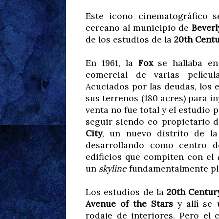
Este icono cinematográfico s
cercano al municipio de
Beverl
de los estudios de la
20th Centu
En 1961, la
Fox
se hallaba en 
comercial de varias pelícu
Acuciados por las deudas, los 
sus terrenos (180 acres) para i
venta no fue total y el estudio 
seguir siendo co-propietario d
City
, un nuevo distrito de l
desarrollando como centro d
edificios que compiten con el
un
skyline
fundamentalmente pl
Los estudios de la
20th Centur
Avenue of the Stars
y allí se
rodaje de interiores. Pero el 