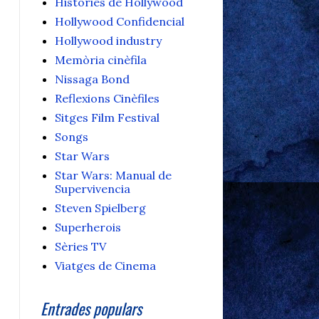
Històries de Hollywood
Hollywood Confidencial
Hollywood industry
Memòria cinèfila
Nissaga Bond
Reflexions Cinèfiles
Sitges Film Festival
Songs
Star Wars
Star Wars: Manual de
Supervivencia
Steven Spielberg
Superherois
Sèries TV
Viatges de Cinema
Entrades populars