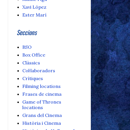
Xavi López
Ester Marí
Seccions
BSO
Box Office
Clàssics
Col·laboradors
Crítiques
Filming locations
Frases de cinema
Game of Thrones
locations
Grans del Cinema
Història i Cinema