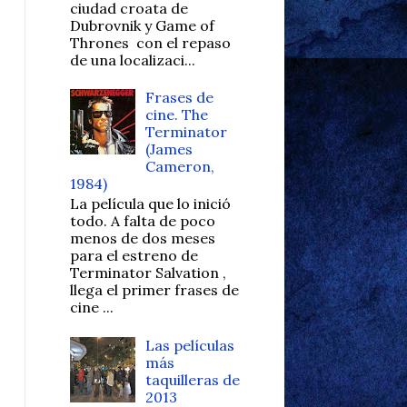
ciudad croata de
Dubrovnik y Game of
Thrones con el repaso
de una localizaci...
Frases de
cine. The
Terminator
(James
Cameron,
1984)
La película que lo inició
todo. A falta de poco
menos de dos meses
para el estreno de
Terminator Salvation ,
llega el primer frases de
cine ...
Las películas
más
taquilleras de
2013