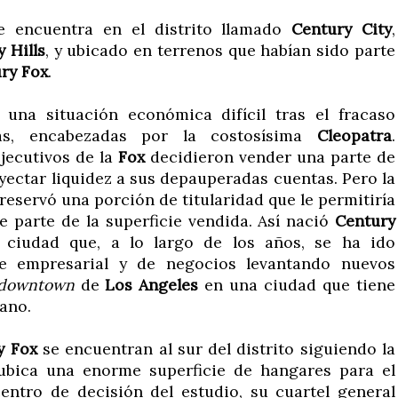
e encuentra en el distrito llamado
Century City
,
y Hills
, y ubicado en terrenos que habían sido parte
ry Fox
.
una situación económica difícil tras el fracaso
las, encabezadas por la costosísima
Cleopatra
.
ejecutivos de la
Fox
decidieron vender una parte de
nyectar liquidez a sus depauperadas cuentas. Pero la
preservó una porción de titularidad que le permitiría
e parte de la superficie vendida. Así nació
Century
a ciudad que, a lo largo de los años, se ha ido
e empresarial y de negocios levantando nuevos
downtown
de
Los Angeles
en una ciudad que tiene
ano.
y Fox
se encuentran al sur del distrito siguiendo la
 ubica una enorme superficie de hangares para el
centro de decisión del estudio, su cuartel general