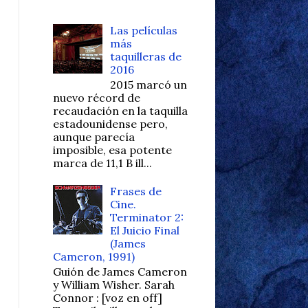
Las películas
más
taquilleras de
2016
2015 marcó un
nuevo récord de
recaudación en la taquilla
estadounidense pero,
aunque parecía
imposible, esa potente
marca de 11,1 B ill...
Frases de
Cine.
Terminator 2:
El Juicio Final
(James
Cameron, 1991)
Guión de James Cameron
y William Wisher. Sarah
Connor : [voz en off]