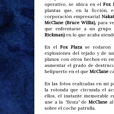
operativo, se ubica en el
Fox 
plantas que, en la ficción,
corporación empresarial
Naka
McClane (Bruce Willis),
para ve
que enfrentarse a un grupo 
Rickman)
en lo que acaba siend
En el
Fox Plaza
se rodaron t
explosiones del tejado y de u
planos con otros hechos en es
aumentar el grado de destrucci
helipuerto en el que
McClane
ca
En las fotos realizadas en mi p
la rotonda que circunda el ac
ellos, el instante memorable 
une a la
"fiesta"
de
McClane
al
sobre el coche patrulla.