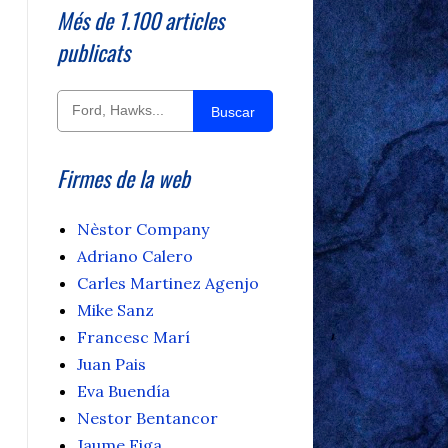
Més de 1.100 articles
publicats
Buscar
Firmes de la web
Nèstor Company
Adriano Calero
Carles Martinez Agenjo
Mike Sanz
Francesc Marí
Juan Pais
Eva Buendía
Nestor Bentancor
Jaume Figa