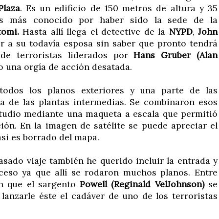
Plaza
. Es un edificio de 150 metros de altura y 35
 es más conocido por haber sido la sede de la
tomi.
Hasta allí llega el detective de la
NYPD
,
John
r a su todavía esposa sin saber que pronto tendrá
de terroristas liderados por
Hans Gruber (Alan
o una orgía de acción desatada.
odos los planos exteriores y una parte de las
na de las plantas intermedias. Se combinaron esos
tudio mediante una maqueta a escala que permitió
ón. En la imagen de satélite se puede apreciar el
si es borrado del mapa.
asado viaje también he querido incluir la entrada y
ceso ya que allí se rodaron muchos planos. Entre
en que el sargento
Powell (Reginald VelJohnson)
se
 lanzarle éste el cadáver de uno de los terroristas