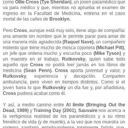
como
Ollie Cross (Tye Sheridan)
, un joven paramédico que
va para médico y que, mientras no aprueba el examen de
ingreso en la Facultad de Medicina, entrena en el caos
mortal de las calles de
Brooklyn.
Pero
Cross
, aunque está muy solo, tiene algo de compañía:
una amante sin nombre que le permite parar para amar de
una manera más agradecida
(Raquel Nave)
, un compañero
molesto que tiene mucho de mosca cojonera
(Michael Pitt)
,
un jefe que ordena mucho y escucha poco
(Mike Tyson)
y
un maestro en el trabajo,
Rutkovsky
, quien sabe todo
aquello que
Cross
no podrá leer jamás en los libros de
medicina
(Sean Penn).
Cross
aporta juventud y valor, y
Rutkovsky
, experiencia y decepción. Comparten
ambulancia, pero viven en tiempos distintos. Como si el
joven fuera lo que
Rutkovsky
un día fue y, por añadidura,
Cross
pudiera acabar como él.
Y así, a medio camino entre
Al límite (Bringing Out the
Dead, 1999)
y
Training Day (2001)
,
Sauvaire
nos acerca a
la vertiginosa realidad de los paramédicos y a su ritmo
frenético de vida (y de muerte), a la vez que nos muestra un
sistema sanitario estadounidense totalmente fallido que,