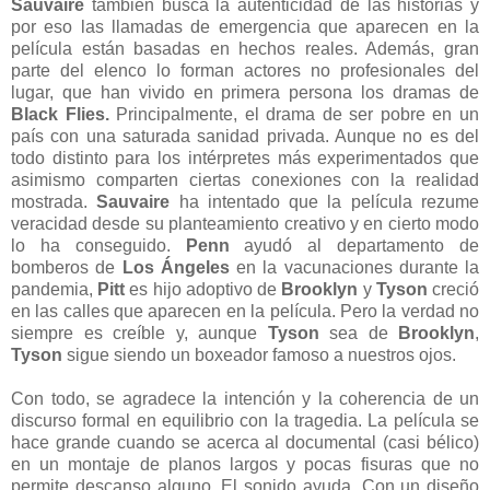
Sauvaire
también busca la autenticidad de las historias y
por eso las llamadas de emergencia que aparecen en la
película están basadas en hechos reales. Además, gran
parte del elenco lo forman actores no profesionales del
lugar, que han vivido en primera persona los dramas de
Black Flies.
Principalmente, el drama de ser pobre en un
país con una saturada sanidad privada. Aunque no es del
todo distinto para los intérpretes más experimentados que
asimismo comparten ciertas conexiones con la realidad
mostrada.
Sauvaire
ha intentado que la película rezume
veracidad desde su planteamiento creativo y en cierto modo
lo ha conseguido.
Penn
ayudó al departamento de
bomberos de
Los Ángeles
en la vacunaciones durante la
pandemia,
Pitt
es hijo adoptivo de
Brooklyn
y
Tyson
creció
en las calles que aparecen en la película. Pero la verdad no
siempre es creíble y, aunque
Tyson
sea de
Brooklyn
,
Tyson
sigue siendo un boxeador famoso a nuestros ojos.
Con todo, se agradece la intención y la coherencia de un
discurso formal en equilibrio con la tragedia. La película se
hace grande cuando se acerca al documental (casi bélico)
en un montaje de planos largos y pocas fisuras que no
permite descanso alguno. El sonido ayuda. Con un diseño