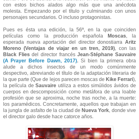
con estos bichos alados algo más que una anécdota
molesta. Empezando por el título y culminando con unos
personajes secundarios. O incluso protagonistas.
Pues es ésta una edición, la 56ª, en la que coinciden
películas como la producción española
Moscas
, la
esperada nueva aportación del director donostiarra
Aritz
Moreno (Ventajas de viajar en un tren, 2019)
, con las
Black Flies
del director francés
Jean-Stéphane Sauvaire
(A Prayer Before Dawn, 2017)
.
Si bien la primera obra
alude a dichos insectos de un modo comúnmente
despectivo, abreviando el título de la adaptación literaria de
la que parte (Que de lejos parecen moscas de
Kike Ferrari
),
la película de
Sauvaire
utiliza a estos simúlidos ávidos de
cuerpos en descomposición como metáfora de una loable
profesión que se aproxima, noche tras noche, a la muerte:
los paramédicos. Concretamente, aquellos que trabajan en
la jungla de asfalto de la ciudad de
Nueva York
, donde vive
el director galo desde hace catorce años.