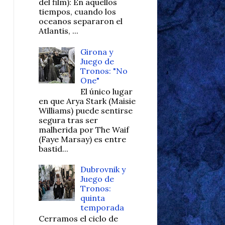
del film): En aquellos
tiempos, cuando los
oceanos separaron el
Atlantis, ...
Girona y
Juego de
Tronos: "No
One"
El único lugar
en que Arya Stark (Maisie
Williams) puede sentirse
segura tras ser
malherida por The Waif
(Faye Marsay) es entre
bastid...
Dubrovnik y
Juego de
Tronos:
quinta
temporada
Cerramos el ciclo de