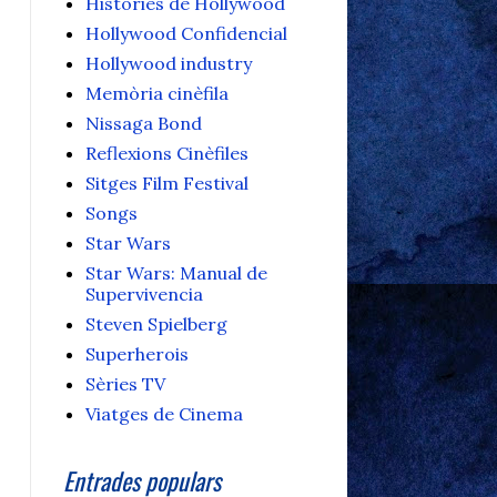
Històries de Hollywood
Hollywood Confidencial
Hollywood industry
Memòria cinèfila
Nissaga Bond
Reflexions Cinèfiles
Sitges Film Festival
Songs
Star Wars
Star Wars: Manual de
Supervivencia
Steven Spielberg
Superherois
Sèries TV
Viatges de Cinema
Entrades populars