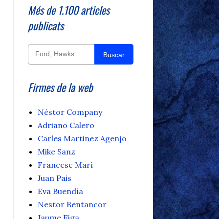
Més de 1.100 articles
publicats
Buscar
Firmes de la web
Nèstor Company
Adriano Calero
Carles Martinez Agenjo
Mike Sanz
Francesc Marí
Juan Pais
Eva Buendía
Nestor Bentancor
Jaume Figa