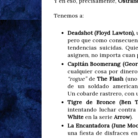
Y en eso, precisamente,
Ostran
Tenemos a:
Deadshot (Floyd Lawton),
u
pero que como consecuenci
tendencias suicidas. Qui
asignen, no importa cuan 
Capitán Boomerang (Georg
cualquier cosa por dinero
“rogue”
de
The Flash
(uno 
de un soldado americano
Un cobarde rastrero, con 
Tigre de Bronce (Ben Tu
intentando luchar contra
White
en la serie
Arrow
).
La Encantadora (June Moo
una fiesta de disfraces e