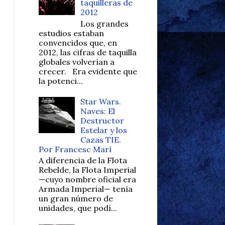
taquilleras de
2012
Los grandes
estudios estaban
convencidos que, en
2012, las cifras de taquilla
globales volverían a
crecer. Era evidente que
la potenci...
Star Wars.
Naves: El
Destructor
Estelar y los
Cazas TIE.
Por Francesc Marí
A diferencia de la Flota
Rebelde, la Flota Imperial
—cuyo nombre oficial era
Armada Imperial— tenía
un gran número de
unidades, que podí...