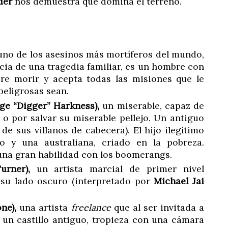
der
nos demuestra que domina el terreno.
no de los asesinos más mortíferos del mundo,
a de una tragedia familiar, es un hombre con
ere morir y acepta todas las misiones que le
peligrosas sean.
e “Digger” Harkness),
un miserable, capaz de
 o por salvar su miserable pellejo. Un antiguo
de sus villanos de cabecera). El hijo ilegítimo
 y una australiana, criado en la pobreza.
una gran habilidad con los boomerangs.
rner),
un artista marcial de primer nivel
 su lado oscuro (interpretado por
Michael Jai
ne),
una artista
freelance
que al ser invitada a
n un castillo antiguo, tropieza con una cámara