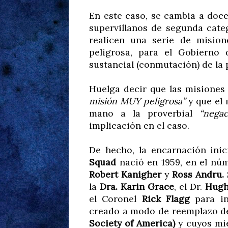
En este caso, se cambia a doce
supervillanos de segunda categ
realicen una serie de misio
peligrosa, para el Gobierno
sustancial (conmutación) de la 
Huelga decir que las misiones
misión MUY peligrosa”
y que el 
mano a la proverbial
“negac
implicación en el caso.
De hecho, la encarnación inic
Squad
nació en 1959, en el nú
Robert Kanigher
y
Ross Andru.
la
Dra. Karin Grace
, el Dr.
Hugh
el Coronel
Rick Flagg
para in
creado a modo de reemplazo d
Society of America)
y cuyos mie