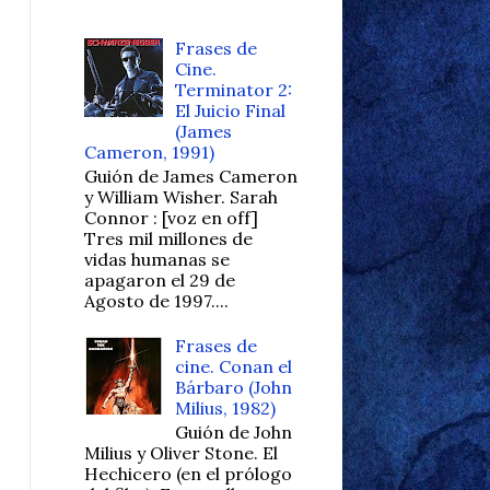
Frases de
Cine.
Terminator 2:
El Juicio Final
(James
Cameron, 1991)
Guión de James Cameron
y William Wisher. Sarah
Connor : [voz en off]
Tres mil millones de
vidas humanas se
apagaron el 29 de
Agosto de 1997....
Frases de
cine. Conan el
Bárbaro (John
Milius, 1982)
Guión de John
Milius y Oliver Stone. El
Hechicero (en el prólogo