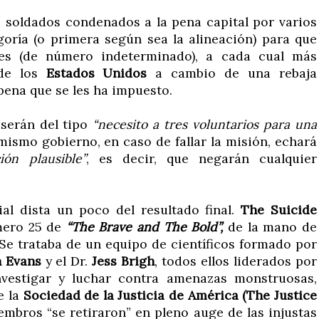
 soldados condenados a la pena capital por varios
oría (o primera según sea la alineación) para que
nes (de número indeterminado), a cada cual más
 de los
Estados Unidos
a cambio de una rebaja
pena que se les ha impuesto.
 serán del tipo
“necesito a tres voluntarios para una
mismo gobierno, en caso de fallar la misión, echará
ión plausible”
, es decir, que negarán cualquier
ial dista un poco del resultado final.
The Suicide
mero 25 de
“The Brave and The Bold”,
de la mano de
Se trataba de un equipo de científicos formado por
 Evans
y el Dr.
Jess Brigh
, todos ellos liderados por
vestigar y luchar contra amenazas monstruosas,
e la
Sociedad de la Justicia de América (The Justice
mbros “se retiraron” en pleno auge de las injustas