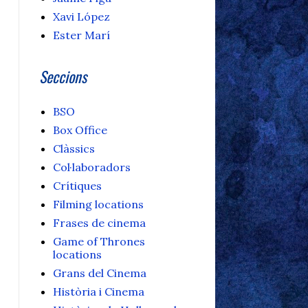
Xavi López
Ester Marí
Seccions
BSO
Box Office
Clàssics
Col·laboradors
Crítiques
Filming locations
Frases de cinema
Game of Thrones
locations
Grans del Cinema
Història i Cinema