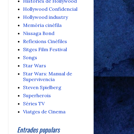
Històries de Hollywood
Hollywood Confidencial
Hollywood industry
Memòria cinèfila
Nissaga Bond
Reflexions Cinèfiles
Sitges Film Festival
Songs
Star Wars
Star Wars: Manual de
Supervivencia
Steven Spielberg
Superherois
Sèries TV
Viatges de Cinema
Entrades populars