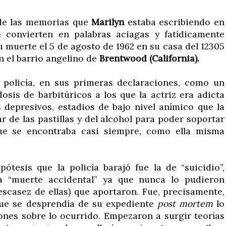
 de las memorias que
Marilyn
estaba escribiendo en
convierten en palabras aciagas y fatídicamente
u muerte el 5 de agosto de 1962 en su casa del 12305
en el barrio angelino de
Brentwood (California).
 policía, en sus primeras declaraciones, como un
osis de barbitúricos a los que la actriz era adicta
 depresivos, estadios de bajo nivel anímico que la
ar de las pastillas y del alcohol para poder soportar
ue se encontraba casi siempre, como ella misma
tesis que la policía barajó fue la de “suicidio”,
a “muerte accidental” ya que nunca lo pudieron
escasez de ellas) que aportaron. Fue, precisamente,
que se desprendía de su expediente
post mortem
lo
ones sobre lo ocurrido. Empezaron a surgir teorías