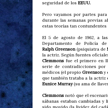
seguridad de los
EEUU.
Pero vayamos por partes para
durante las semanas previas a
estas teorías tan contundentes 
El 5 de agosto de 1962, a la
Departamento de Policía d
Ralph Greenson
(psiquiatra de
la actriz. Según fuentes oficiale
Clemmons
fue el primero en ll
serie de contradicciones por 
médicos (el propio
Greenson
y 
que también trataba a la actriz
Eunice Murray
(su ama de llaves
Clemmons
notó que el escenari
sábanas estaban cambiadas y l
sido movido (la lividez del cad