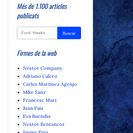
Més de 1.100 articles
publicats
Buscar
Firmes de la web
Nèstor Company
Adriano Calero
Carles Martinez Agenjo
Mike Sanz
Francesc Marí
Juan Pais
Eva Buendía
Nestor Bentancor
Jaume Figa