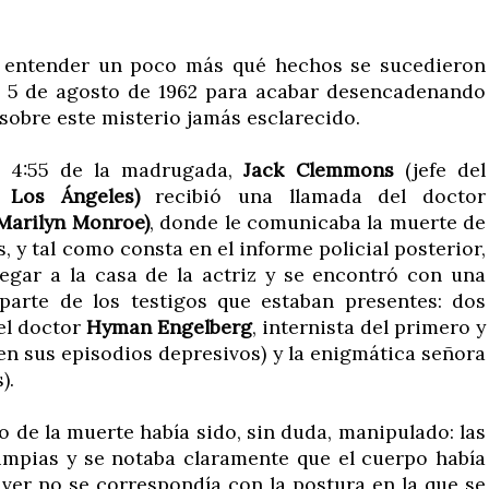
 entender un poco más qué hechos se sucedieron
l 5 de agosto de 1962 para acabar desencadenando
sobre este misterio jamás esclarecido.
s 4:55 de la madrugada,
Jack Clemmons
(jefe del
e
Los Ángeles)
recibió una llamada del doctor
Marilyn Monroe)
, donde le comunicaba la muerte de
s, y tal como consta en el informe policial posterior,
egar a la casa de la actriz y se encontró con una
parte de los testigos que estaban presentes: dos
el doctor
Hyman Engelberg
, internista del primero y
 en sus episodios depresivos) y la enigmática señora
).
o de la muerte había sido, sin duda, manipulado: las
impias y se notaba claramente que el cuerpo había
áver no se correspondía con la postura en la que se