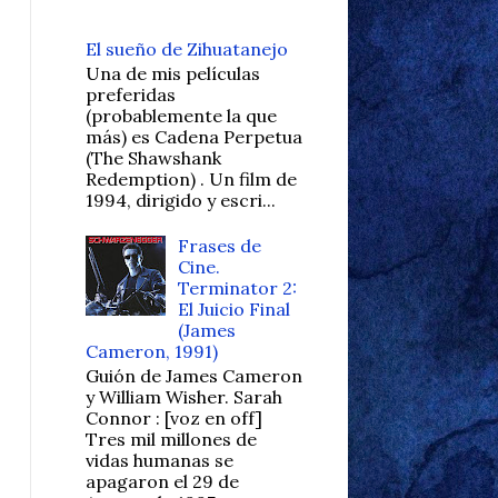
El sueño de Zihuatanejo
Una de mis películas
preferidas
(probablemente la que
más) es Cadena Perpetua
(The Shawshank
Redemption) . Un film de
1994, dirigido y escri...
Frases de
Cine.
Terminator 2:
El Juicio Final
(James
Cameron, 1991)
Guión de James Cameron
y William Wisher. Sarah
Connor : [voz en off]
Tres mil millones de
vidas humanas se
apagaron el 29 de