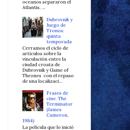
oceanos separaron el
Atlantis, ...
Dubrovnik y
Juego de
Tronos:
quinta
temporada
Cerramos el ciclo de
artículos sobre la
vinculación entre la
ciudad croata de
Dubrovnik y Game of
Thrones con el repaso
de una localizaci...
Frases de
cine. The
Terminator
(James
Cameron,
1984)
La película que lo inició