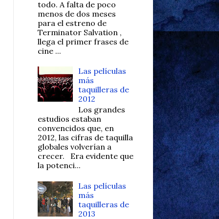
todo. A falta de poco
menos de dos meses
para el estreno de
Terminator Salvation ,
llega el primer frases de
cine ...
Las películas
más
taquilleras de
2012
Los grandes
estudios estaban
convencidos que, en
2012, las cifras de taquilla
globales volverían a
crecer. Era evidente que
la potenci...
Las películas
más
taquilleras de
2013