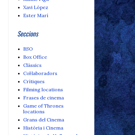
Xavi López
Ester Marí
Seccions
BSO
Box Office
Clàssics
Col·laboradors
Crítiques
Filming locations
Frases de cinema
Game of Thrones
locations
Grans del Cinema
Història i Cinema