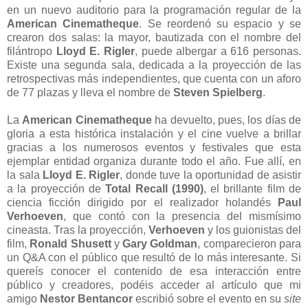
en un nuevo auditorio para la programación regular de la
American Cinematheque
. Se reordenó su espacio y se
crearon dos salas: la mayor, bautizada con el nombre del
filántropo
Lloyd E. Rigler
, puede albergar a 616 personas.
Existe una segunda sala, dedicada a la proyección de las
retrospectivas más independientes, que cuenta con un aforo
de 77 plazas y lleva el nombre de
Steven Spielberg
.
La
American Cinematheque
ha devuelto, pues, los días de
gloria a esta histórica instalación y el cine vuelve a brillar
gracias a los numerosos eventos y festivales que esta
ejemplar entidad organiza durante todo el año. Fue allí, en
la sala
Lloyd E. Rigler
, donde tuve la oportunidad de asistir
a la proyección de
Total Recall (1990)
, el brillante film de
ciencia ficción dirigido por el realizador holandés
Paul
Verhoeven
, que contó con la presencia del mismísimo
cineasta. Tras la proyección,
Verhoeven
y los guionistas del
film,
Ronald Shusett
y
Gary Goldman
, comparecieron para
un Q&A con el público que resultó de lo más interesante. Si
quereís conocer el contenido de esa interacción entre
público y creadores, podéis acceder al artículo que mi
amigo
Nestor Bentancor
escribió sobre el evento en su
site