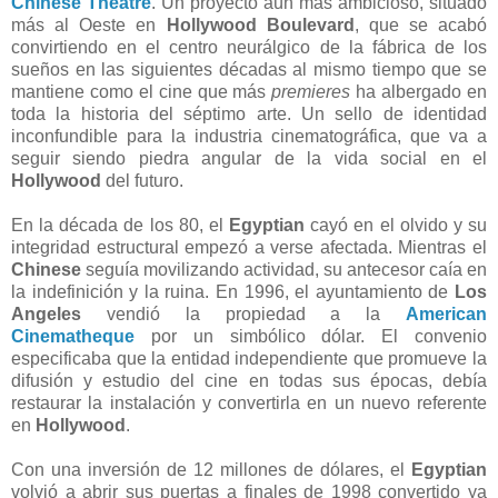
Chinese Theatre
. Un proyecto aún más ambicioso, situado
más al Oeste en
Hollywood Boulevard
, que se acabó
convirtiendo en el centro neurálgico de la fábrica de los
sueños en las siguientes décadas al mismo tiempo que se
mantiene como el cine que más
premieres
ha albergado en
toda la historia del séptimo arte. Un sello de identidad
inconfundible para la industria cinematográfica, que va a
seguir siendo piedra angular de la vida social en el
Hollywood
del futuro.
En la década de los 80, el
Egyptian
cayó en el olvido y su
integridad estructural empezó a verse afectada. Mientras el
Chinese
seguía movilizando actividad, su antecesor caía en
la indefinición y la ruina. En 1996, el ayuntamiento de
Los
Angeles
vendió la propiedad a la
American
Cinematheque
por un simbólico dólar. El convenio
especificaba que la entidad independiente que promueve la
difusión y estudio del cine en todas sus épocas, debía
restaurar la instalación y convertirla en un nuevo referente
en
Hollywood
.
Con una inversión de 12 millones de dólares, el
Egyptian
volvió a abrir sus puertas a finales de 1998 convertido ya