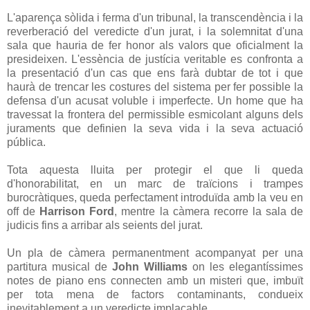
L'aparença sòlida i ferma d'un tribunal, la transcendència i la
reverberació del veredicte d'un jurat, i la solemnitat d'una
sala que hauria de fer honor als valors que oficialment la
presideixen. L'essència de justícia veritable es confronta a
la presentació d'un cas que ens farà dubtar de tot i que
haurà de trencar les costures del sistema per fer possible la
defensa d'un acusat voluble i imperfecte. Un home que ha
travessat la frontera del permissible esmicolant alguns dels
juraments que definien la seva vida i la seva actuació
pública.
Tota aquesta lluita per protegir el que li queda
d'honorabilitat, en un marc de traïcions i trampes
burocràtiques, queda perfectament introduïda amb la veu en
off de
Harrison Ford
, mentre la càmera recorre la sala de
judicis fins a arribar als seients del jurat.
Un pla de càmera permanentment acompanyat per una
partitura musical de
John Williams
on les elegantíssimes
notes de piano ens connecten amb un misteri que, imbuït
per tota mena de factors contaminants, condueix
inevitablement a un veredicte implacable.