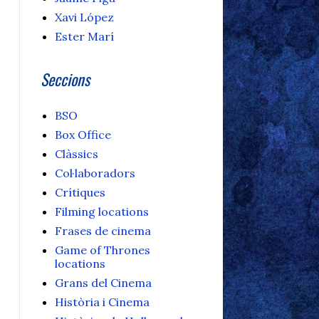
Xavi López
Ester Marí
Seccions
BSO
Box Office
Clàssics
Col·laboradors
Crítiques
Filming locations
Frases de cinema
Game of Thrones
locations
Grans del Cinema
Història i Cinema