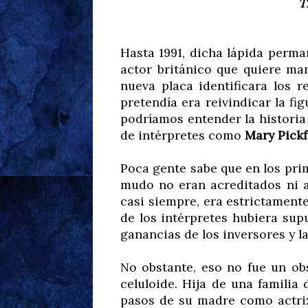
T
Hasta 1991, dicha lápida perma
actor británico que quiere ma
nueva placa identificara los r
pretendía era reivindicar la fi
podríamos entender la historia 
de intérpretes como
Mary Pickf
Poca gente sabe que en los prim
mudo no eran acreditados ni al 
casi siempre, era estrictament
de los intérpretes hubiera sup
ganancias de los inversores y la
No obstante, eso no fue un obs
celuloide. Hija de una familia
pasos de su madre como actriz 