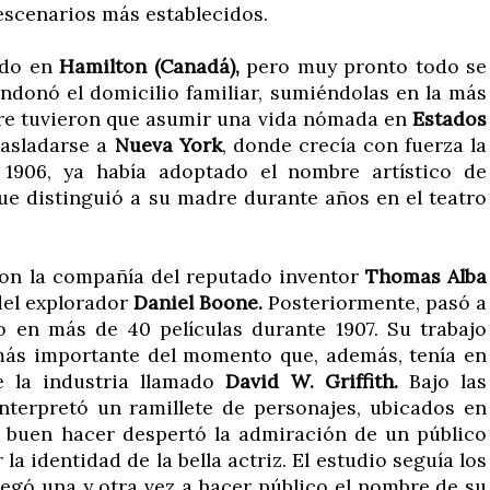
 escenarios más establecidos.
ido en
Hamilton (Canadá),
pero muy pronto todo se
ndonó el domicilio familiar, sumiéndolas en la más
dre tuvieron que asumir una vida nómada en
Estados
rasladarse a
Nueva York
, donde crecía con fuerza la
n 1906, ya había adoptado el nombre artístico de
ue distinguió a su madre durante años en el teatro
con la compañía del reputado inventor
Thomas Alba
 del explorador
Daniel Boone.
Posteriormente, pasó a
 en más de 40 películas durante 1907. Su trabajo
 más importante del momento que, además, tenía en
 la industria llamado
David W. Griffith.
Bajo las
nterpretó un ramillete de personajes, ubicados en
u buen hacer despertó la admiración de un público
a identidad de la bella actriz. El estudio seguía los
negó una y otra vez a hacer público el nombre de su