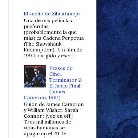
El sueño de Zihuatanejo
Una de mis películas
preferidas
(probablemente la que
más) es Cadena Perpetua
(The Shawshank
Redemption) . Un film de
1994, dirigido y escri...
Frases de
Cine.
Terminator 2:
El Juicio Final
(James
Cameron, 1991)
Guión de James Cameron
y William Wisher. Sarah
Connor : [voz en off]
Tres mil millones de
vidas humanas se
apagaron el 29 de