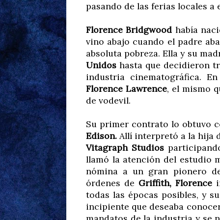
pasando de las ferias locales a
Florence Bridgwood
había nac
vino abajo cuando el padre aba
absoluta pobreza. Ella y su ma
Unidos
hasta que decidieron t
industria cinematográfica. E
Florence Lawrence
, el mismo q
de vodevil.
Su primer contrato lo obtuvo 
Edison.
Allí interpretó a la hija
Vitagraph Studios
participando
llamó la atención del estudio
nómina a un gran pionero de
órdenes de
Griffith, Florence
i
todas las épocas posibles, y s
incipiente que deseaba conocer l
mandatos de la industria y se 