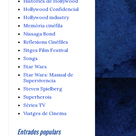
Històries de Hollywood
Hollywood Confidencial
Hollywood industry
Memòria cinèfila
Nissaga Bond
Reflexions Cinèfiles
Sitges Film Festival
Songs
Star Wars
Star Wars: Manual de
Supervivencia
Steven Spielberg
Superherois
Sèries TV
Viatges de Cinema
Entrades populars