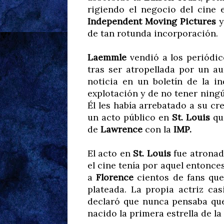
rigiendo el negocio del cine
Independent Moving Pictures
y
de tan rotunda incorporación.
Laemmle
vendió a los periódic
tras ser atropellada por un a
noticia en un boletín de la i
explotación y de no tener ningú
Él les había arrebatado a su c
un acto público en
St. Louis
que
de
Lawrence
con la
IMP.
El acto en
St. Louis
fue atronad
el cine tenía por aquel entonce
a
Florence
cientos de fans que
plateada. La propia actriz cas
declaró que nunca pensaba que 
nacido la primera estrella de la 