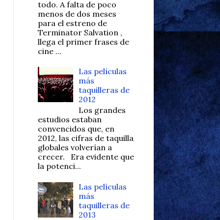
todo. A falta de poco
menos de dos meses
para el estreno de
Terminator Salvation ,
llega el primer frases de
cine ...
Las películas
más
taquilleras de
2012
Los grandes
estudios estaban
convencidos que, en
2012, las cifras de taquilla
globales volverían a
crecer. Era evidente que
la potenci...
Las películas
más
taquilleras de
2013