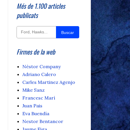
Més de 1.100 articles
publicats
Buscar
Firmes de la web
Nèstor Company
Adriano Calero
Carles Martinez Agenjo
Mike Sanz
Francesc Marí
Juan Pais
Eva Buendía
Nestor Bentancor
Jaume Figa