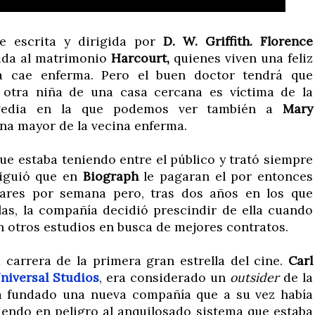
ue escrita y dirigida por
D. W. Griffith. Florence
ida al matrimonio
Harcourt,
quienes viven una feliz
ta cae enferma. Pero el buen doctor tendrá que
otra niña de una casa cercana es víctima de la
ragedia en la que podemos ver también a
Mary
na mayor de la vecina enferma.
que estaba teniendo entre el público y trató siempre
siguió que en
Biograph
le pagaran el por entonces
ares por semana pero, tras dos años en los que
as, la compañía decidió prescindir de ella cuando
n otros estudios en busca de mejores contratos.
 carrera de la primera gran estrella del cine.
Carl
niversal Studios
, era considerado un
outsider
de la
ía fundado una nueva compañía que a su vez había
iendo en peligro al anquilosado sistema que estaba