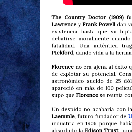
The Country Doctor (1909)
f
Lawrence
y
Frank Powell
dan v
existencia hasta que su hiji
debatirse moralmente cuando 
fatalidad. Una auténtica t
Pickford,
dando vida a la herma
Florence
no era ajena al éxito 
de explotar su potencial. Con
astronómico sueldo de 25 dól
apareció en más de 100 películ
supo que
Florence
se reunía co
Un despido no acabaría con la
Laemmle
, futuro fundador de
U
industria en 1909 porque hab
absorbido la
Edison Trust
, pon