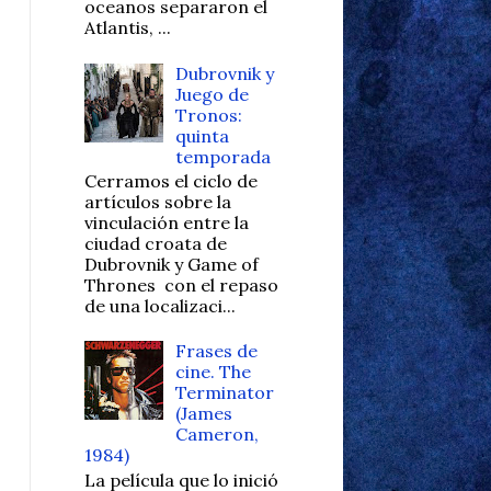
oceanos separaron el
Atlantis, ...
Dubrovnik y
Juego de
Tronos:
quinta
temporada
Cerramos el ciclo de
artículos sobre la
vinculación entre la
ciudad croata de
Dubrovnik y Game of
Thrones con el repaso
de una localizaci...
Frases de
cine. The
Terminator
(James
Cameron,
1984)
La película que lo inició