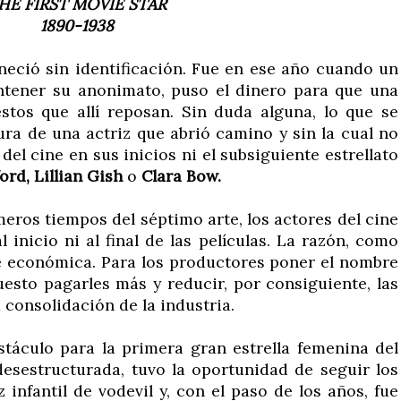
HE FIRST MOVIE STAR
1890-1938
neció sin identificación. Fue en ese año cuando un
ntener su anonimato, puso el dinero para que una
estos que allí reposan. Sin duda alguna, lo que se
gura de una actriz que abrió camino y sin la cual no
del cine en sus inicios ni el subsiguiente estrellato
ord, Lillian Gish
o
Clara Bow.
eros tiempos del séptimo arte, los actores del cine
inicio ni al final de las películas. La razón, como
e económica. Para los productores poner el nombre
uesto pagarles más y reducir, por consiguiente, las
 consolidación de la industria.
táculo para la primera gran estrella femenina del
 desestructurada, tuvo la oportunidad de seguir los
infantil de vodevil y, con el paso de los años, fue