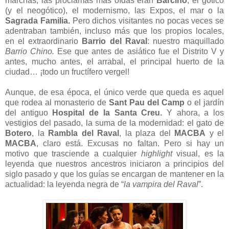
marchas, las proclamas más oídas eran
Barcino
, el gótico
(y el neogótico), el modernismo, las Expos, el mar o la
Sagrada Familia.
Pero dichos visitantes no pocas veces se
adentraban también, incluso más que los propios locales,
en el extraordinario
Barrio del Raval
: nuestro maquillado
Barrio Chino.
Ese que antes de asiático fue el Distrito V y
antes, mucho antes, el arrabal, el principal huerto de la
ciudad… ¡todo un fructífero vergel!
Aunque, de esa época, el único verde que queda es aquel
que rodea al monasterio de
Sant Pau del Camp
o el jardín
del antiguo
Hospital de la Santa Creu.
Y ahora, a los
vestigios del pasado, la suma de la modernidad: el gato de
Botero
, la
Rambla del Raval
, la plaza del
MACBA
y el
MACBA
, claro está. Excusas no faltan. Pero si hay un
motivo que trasciende a cualquier
highlight
visual, es la
leyenda que nuestros ancestros iniciaron a principios del
siglo pasado y que los guías se encargan de mantener en la
actualidad: la leyenda negra de “
la vampira del Raval
”.