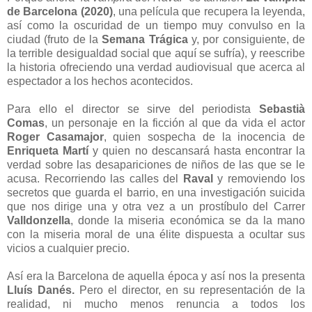
de Barcelona (2020)
, una película que recupera la leyenda,
así como la oscuridad de un tiempo muy convulso en la
ciudad (fruto de la
Semana Trágica
y, por consiguiente, de
la terrible desigualdad social que aquí se sufría), y reescribe
la historia ofreciendo una verdad audiovisual que acerca al
espectador a los hechos acontecidos.
Para ello el director se sirve del periodista
Sebastià
Comas
, un personaje en la ficción al que da vida el actor
Roger Casamajor
, quien sospecha de la inocencia de
Enriqueta Martí
y quien no descansará hasta encontrar la
verdad sobre las desapariciones de niños de las que se le
acusa. Recorriendo las calles del
Raval
y removiendo los
secretos que guarda el barrio, en una investigación suicida
que nos dirige una y otra vez a un prostíbulo del Carrer
Valldonzella
, donde la miseria económica se da la mano
con la miseria moral de una élite dispuesta a ocultar sus
vicios a cualquier precio.
Así era la Barcelona de aquella época y así nos la presenta
Lluís Danés.
Pero el director, en su representación de la
realidad, ni mucho menos renuncia a todos los