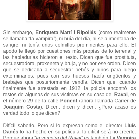
Sin embargo,
Enriqueta Martí i Ripollés
(como realmente
se llamaba “la vampira”), ni huía del día, ni se alimentaba de
sangre, ni tenía unos colmillos prominentes para ello. El
apodo le llegó por cuestiones más propias de lo terrenal y
las habladurías hicieron el resto. Dicen que fue prostituta,
secuestradora, proxeneta y bruja, y no por ese orden. Dicen
que se dedicaba a secuestrar bebés y niños para luego
exterminarlos, pues con sus huesos hacía ungüentos y
brebajes que posteriormente vendía. Dicen que, cuando
finalmente fue arrestada en 1912, la policía encontró los
restos de algunas de sus víctimas en su casa del
Raval
, en
el número 29 de la calle
Ponent
(ahora llamada Carrer de
Joaquim Costa
). Dicen, dicen y dicen. ¿Pero acaso es
verdad todo lo que dicen?
Difícil saberlo. Pero si lo expresan como el director
Lluís
Danés
lo ha hecho en su película, lo difícil será no creerle.
Porque ahora “
la vampira del Raval
” es también
La Vampira