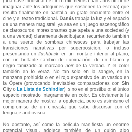
(una nave industrial de cinco mil metros cuadrados difícil de
imaginar ante los adoquines que sostienen la escena) que
resulta finalmente en pantalla un grato encuentro entre el
cine y el teatro tradicional.
Danés
trabaja la luz y el espacio
de una manera magistral, ya sea en un juego escenográfico
de claroscuros impresionantes que apela a una sociedad (y
a una verdad) claramente desdibujada, recurriendo también
a una suerte de sombras chinescas para trabajar las
transiciones narrativas por superposición, o incluso
presentando un
flashback
, en un montaje interior al plano,
con un brillante cambio de iluminación: de un blanco y
negro tamizado al marcado
noir
de la verdad. Y el color
también en lo veraz. No tan solo en la sangre, en la
manzana prohibida o en el rojo expansivo de un vestido en
la Ópera (provocando inevitables comparaciones con
Sin
City
o
La Lista de Schindler
), sino en el prostíbulo: el único
espacio mostrado íntegramente en color. Es obviamente la
mejor manera de mostrar la opulencia, pero es asimismo el
compromiso de un cineasta que sabe discursar con el
lenguaje audiovisual.
No obstante, así como la película manifiesta un enorme
potencial visual, adolece también de un guión algo