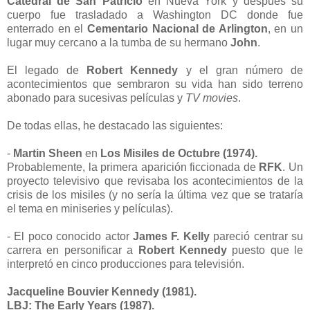
Catedral de San Patricio
en Nueva York y después su
cuerpo fue trasladado a Washington DC donde fue
enterrado en el
Cementario Nacional de Arlington
, en un
lugar muy cercano a la tumba de su hermano
John
.
El legado de
Robert Kennedy
y el gran número de
acontecimientos que sembraron su vida han sido terreno
abonado para sucesivas películas y
TV movies
.
De todas ellas, he destacado las siguientes:
-
Martin Sheen
en
Los Misiles de Octubre (1974).
Probablemente, la primera aparición ficcionada de
RFK
. Un
proyecto televisivo que revisaba los acontecimientos de la
crisis de los misiles (y no sería la última vez que se trataría
el tema en miniseries y películas).
- El poco conocido actor
James F. Kelly
pareció centrar su
carrera en personificar a
Robert Kennedy
puesto que le
interpretó en cinco producciones para televisión.
Jacqueline Bouvier Kennedy (1981).
LBJ: The Early Years (1987).