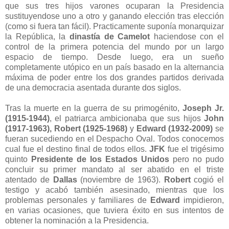
que sus tres hijos varones ocuparan la Presidencia
sustituyendose uno a otro y ganando elección tras elección
(como si fuera tan fácil). Practicamente suponía monarquizar
la República, la
dinastía de Camelot
haciendose con el
control de la primera potencia del mundo por un largo
espacio de tiempo. Desde luego, era un sueño
completamente utópico en un país basado en la alternancia
máxima de poder entre los dos grandes partidos derivada
de una democracia asentada durante dos siglos.
Tras la muerte en la guerra de su primogénito,
Joseph Jr.
(1915-1944)
, el patriarca ambicionaba que sus hijos
John
(1917-1963), Robert (1925-1968)
y
Edward (1932-2009)
se
fueran sucediendo en el Despacho Oval. Todos conocemos
cual fue el destino final de todos ellos.
JFK
fue el trigésimo
quinto
Presidente de los Estados Unidos
pero no pudo
concluir su primer mandato al ser abatido en el triste
atentado de
Dallas
(noviembre de 1963).
Robert
cogió el
testigo y acabó también asesinado, mientras que los
problemas personales y familiares de
Edward
impidieron,
en varias ocasiones, que tuviera éxito en sus intentos de
obtener la nominación a la Presidencia.