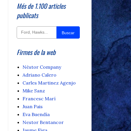
Més de 1.100 articles
publicats
Buscar
Firmes de la web
Nèstor Company
Adriano Calero
Carles Martinez Agenjo
Mike Sanz
Francesc Marí
Juan Pais
Eva Buendía
Nestor Bentancor
Jaume Figa