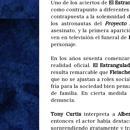
Uno de los aciertos de
El Estra
como contrapunto a diferentes 
contrapuesta a la solemnidad de
los astronautas del
Proyecto
asesinato, y la primera aparic
ven en televisión el funeral de
personaje.
En los años sesenta comenzar
realidad oficial.
El Estrangula
resulta remarcable que
Fleisch
que no se ajustan a roles soci
fría para la sociedad bien pen
de familia. En cierta medida
denuncia.
Tony Curtis
interpreta a
Albe
entonces el actor había destac
sorprendiendo gratamente y tra