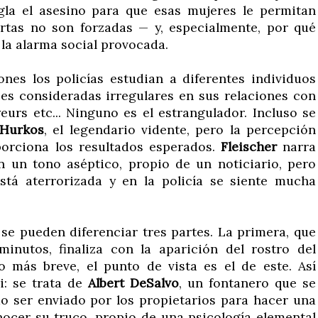
gla el asesino para que esas mujeres le permitan
rtas no son forzadas — y, especialmente, por qué
la alarma social provocada.
ones los policías estudian a diferentes individuos
es consideradas irregulares en sus relaciones con
eurs etc... Ninguno es el estrangulador. Incluso se
 Hurkos
, el legendario vidente, pero la percepción
porciona los resultados esperados.
Fleischer
narra
n un tono aséptico, propio de un noticiario, pero
stá aterrorizada y en la policía se siente mucha
se pueden diferenciar tres partes. La primera, que
inutos, finaliza con la aparición del rostro del
 más breve, el punto de vista es el de este. Así
: se trata de
Albert DeSalvo
, un fontanero que se
o ser enviado por los propietarios para hacer una
ocer su truco, propio de una psicología elemental