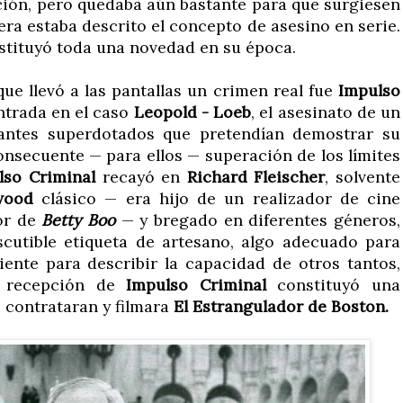
ición, pero quedaba aún bastante para que surgiesen
era estaba descrito el concepto de asesino en serie.
tituyó toda una novedad en su época.
que llevó a las pantallas un crimen real fue
Impulso
entrada en el caso
Leopold - Loeb
, el asesinato de un
antes superdotados que pretendían demostrar su
onsecuente — para ellos — superación de los límites
lso Criminal
recayó en
Richard Fleischer
, solvente
wood
clásico — era hijo de un realizador de cine
or de
Betty Boo
— y bregado en diferentes géneros,
scutible etiqueta de artesano, algo adecuado para
ente para describir la capacidad de otros tantos,
 recepción de
Impulso Criminal
constituyó una
 contrataran y filmara
El Estrangulador de Boston.