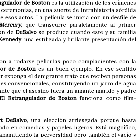
ngulador de Boston
es la utilización de los crímenes
ceremonias, en una suerte de intrahistoria sórdida
 esos actos. La película se inicia con un desfile de
 Mercury
, que transcurre paralelamente al primer
ión de
DeSalvo
se produce cuando este y su familia
Kennedy
, una estilizada y brillante presentación del
on a rodarse películas poco complacientes con la
dor de Boston
es un buen ejemplo. En ese sentido
er
exponga el denigrante trato que reciben personas
ales convencionales, constituyendo un jarro de agua
sante que el asesino fuera un amante marido y padre
El Estrangulador de Boston
funciona como film-
rt DeSalvo
, una elección arriesgada porque hasta
ado en comedias y papeles ligeros. Está magnífico,
nsmitiendo la perversidad pero también el vacío y