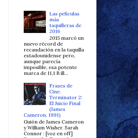
Las películas
más
taquilleras de
2016
2015 marcó un
nuevo récord de
recaudación en la taquilla
estadounidense pero,
aunque parecía
imposible, esa potente
marca de 11,1 B ill...
Frases de
Cine.
Terminator 2:
El Juicio Final
(James
Cameron, 1991)
Guión de James Cameron
y William Wisher. Sarah
Connor : [voz en off]