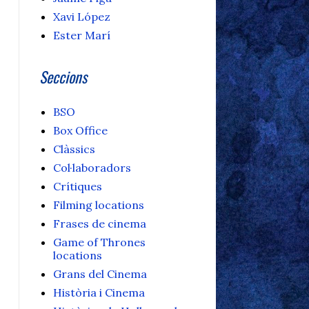
Xavi López
Ester Marí
Seccions
BSO
Box Office
Clàssics
Col·laboradors
Crítiques
Filming locations
Frases de cinema
Game of Thrones
locations
Grans del Cinema
Història i Cinema