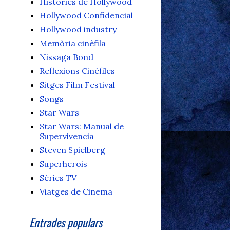
Històries de Hollywood
Hollywood Confidencial
Hollywood industry
Memòria cinèfila
Nissaga Bond
Reflexions Cinèfiles
Sitges Film Festival
Songs
Star Wars
Star Wars: Manual de
Supervivencia
Steven Spielberg
Superherois
Sèries TV
Viatges de Cinema
Entrades populars