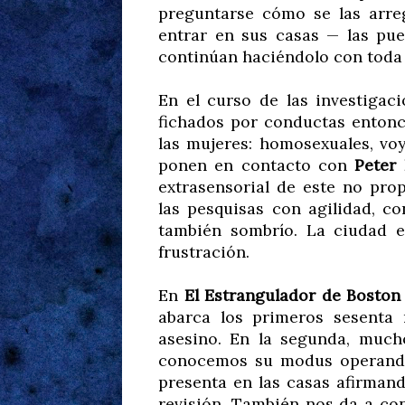
preguntarse cómo se las arre
entrar en sus casas — las pue
continúan haciéndolo con toda 
En el curso de las investigaci
fichados por conductas entonc
las mujeres: homosexuales, voy
ponen en contacto con
Peter
extrasensorial de este no pro
las pesquisas con agilidad, co
también sombrío. La ciudad e
frustración.
En
El Estrangulador de Boston
abarca los primeros sesenta m
asesino. En la segunda, mucho
conocemos su modus operandi
presenta en las casas afirmand
revisión. También nos da a con