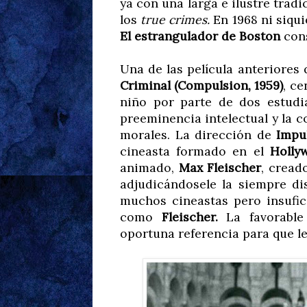
ya con una larga e ilustre trad
los
true crimes.
En 1968 ni siqui
El estrangulador de Boston
cons
Una de las película anteriores 
Criminal (Compulsion, 1959)
, c
niño por parte de dos estudi
preeminencia intelectual y la c
morales. La dirección de
Impu
cineasta formado en el
Holly
animado,
Max Fleischer
, cread
adjudicándosele la siempre di
muchos cineastas pero insufici
como
Fleischer.
La favorable
oportuna referencia para que le