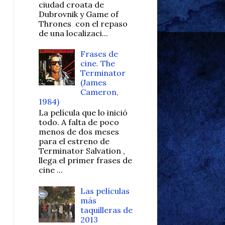
ciudad croata de
Dubrovnik y Game of
Thrones con el repaso
de una localizaci...
Frases de
cine. The
Terminator
(James
Cameron,
1984)
La película que lo inició
todo. A falta de poco
menos de dos meses
para el estreno de
Terminator Salvation ,
llega el primer frases de
cine ...
Las películas
más
taquilleras de
2013