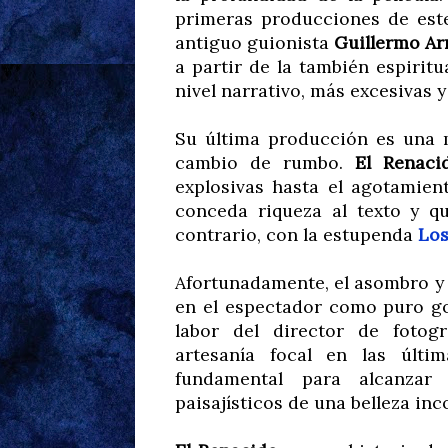
primeras producciones de est
antiguo guionista
Guillermo Ar
a partir de la también espirit
nivel narrativo, más excesivas y
Su última producción es una 
cambio de rumbo.
El Renaci
explosivas hasta el agotamien
conceda riqueza al texto y q
contrario, con la estupenda
Los
Afortunadamente, el asombro y 
en el espectador como puro goc
labor del director de fotog
artesanía focal en las últi
fundamental para alcanzar 
paisajísticos de una belleza in