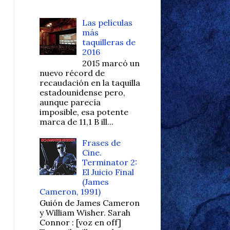
Las películas
más
taquilleras de
2016
2015 marcó un
nuevo récord de
recaudación en la taquilla
estadounidense pero,
aunque parecía
imposible, esa potente
marca de 11,1 B ill...
Frases de
Cine.
Terminator 2:
El Juicio Final
(James
Cameron, 1991)
Guión de James Cameron
y William Wisher. Sarah
Connor : [voz en off]