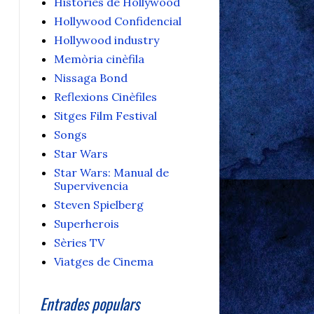
Històries de Hollywood
Hollywood Confidencial
Hollywood industry
Memòria cinèfila
Nissaga Bond
Reflexions Cinèfiles
Sitges Film Festival
Songs
Star Wars
Star Wars: Manual de
Supervivencia
Steven Spielberg
Superherois
Sèries TV
Viatges de Cinema
Entrades populars