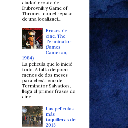
ciudad croata de
Dubrovnik y Game of
Thrones con el repaso
de una localizaci...
Frases de
cine. The
Terminator
(James
Cameron,
1984)
La película que lo inició
todo. A falta de poco
menos de dos meses
para el estreno de
Terminator Salvation ,
llega el primer frases de
cine ...
Las películas
más
taquilleras de
2013