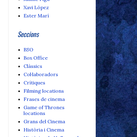
Xavi López
Ester Marí
Seccions
BSO
Box Office
Clàssics
Col·laboradors
Crítiques
Filming locations
Frases de cinema
Game of Thrones
locations
Grans del Cinema
Història i Cinema