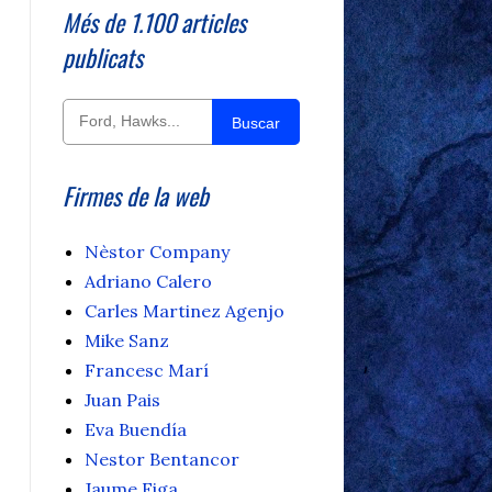
Més de 1.100 articles
publicats
Buscar
Firmes de la web
Nèstor Company
Adriano Calero
Carles Martinez Agenjo
Mike Sanz
Francesc Marí
Juan Pais
Eva Buendía
Nestor Bentancor
Jaume Figa