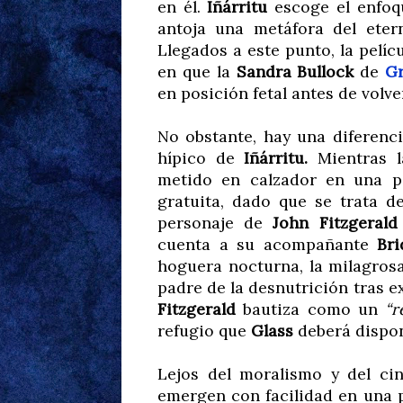
en él.
Iñárritu
escoge el enfoq
antoja una metáfora del eter
Llegados a este punto, la pelíc
en que la
Sandra Bullock
de
Gr
en posición fetal antes de volve
No obstante, hay una diferenci
hípico de
Iñárritu.
Mientras l
metido en calzador en una pe
gratuita, dado que se trata de
personaje de
John Fitzgerald
cuenta a su acompañante
Bri
hoguera nocturna, la milagrosa 
padre de la desnutrición tras ex
Fitzgerald
bautiza como un
“r
refugio que
Glass
deberá dispone
Lejos del moralismo y del ci
emergen con facilidad en una pe