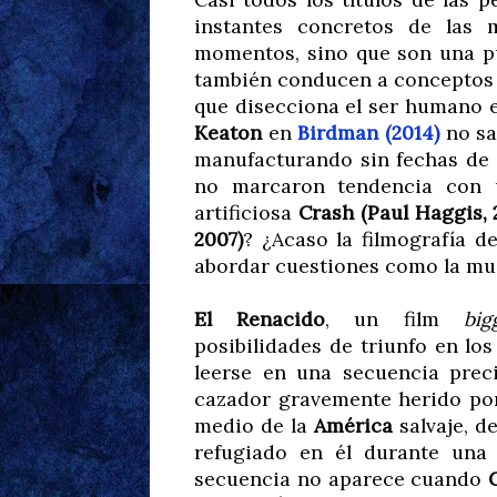
instantes concretos de las 
momentos, sino que son una pue
también conducen a conceptos d
que disecciona el ser humano e
Keaton
en
Birdman (2014)
no sa
manufacturando sin fechas de
no marcaron tendencia con u
artificiosa
Crash (Paul Haggis, 
2007)
? ¿Acaso la filmografía d
abordar cuestiones como la muer
El Renacido
, un film
big
posibilidades de triunfo en lo
leerse en una secuencia prec
cazador gravemente herido por
medio de la
América
salvaje, d
refugiado en él durante una 
secuencia no aparece cuando