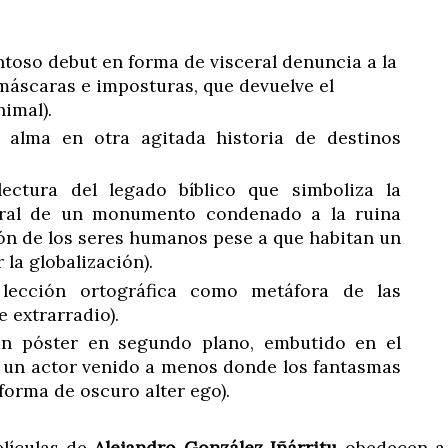
toso debut en forma de visceral denuncia a la
máscaras e imposturas, que devuelve el
imal).
 alma en otra agitada historia de destinos
ectura del legado bíblico que simboliza la
ural de un monumento condenado a la ruina
n de los seres humanos pese a que habitan un
la globalización).
ección ortográfica como metáfora de las
 extrarradio).
un póster en segundo plano, embutido en el
un actor venido a menos donde los fantasmas
forma de oscuro alter ego).
elículas de
Alejandro González Iñárritu
obedecen a