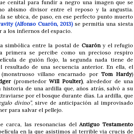
ue cenital para fundir a negro una imagen que se
no abismo divisor entre el reposo y la angustia.
ula se ubica, de paso, en ese perfecto punto muerto
avity (Alfonso Cuarón, 2013)
se permitía una siesta
r a los infiernos del espacio.
a simbólica entre la postal de
Cuarón
y el refugio
a primera se percibe como un precioso respiro
lícula de guión flojo, la segunda nada tiene de
l resultado de una secuencia anterior. En ella, el
(monstruoso villano encarnado por
Tom Hardy
)
dger
(prometedor
Will Poulter)
, alrededor de una
historia de una ardilla que, años atrás, salvó a su
traviarse por el bosque durante días. La ardilla, que
egalo divino”
, sirve de anticipación al improvisado
r para salvar el pellejo.
ne carca, las resonancias del
Antiguo Testamento
lícula en la que asistimos al terrible via crucis de