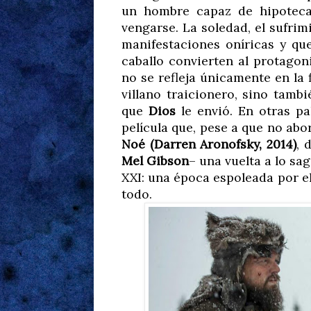
un hombre capaz de hipoteca
vengarse. La soledad, el sufri
manifestaciones oníricas y qu
caballo convierten al protago
no se refleja únicamente en la
villano traicionero, sino tambi
que
Dios
le envió. En otras pa
película que, pese a que no abo
Noé (Darren Aronofsky, 2014)
, 
Mel Gibson
– una vuelta a lo sa
XXI: una época espoleada por el
todo.