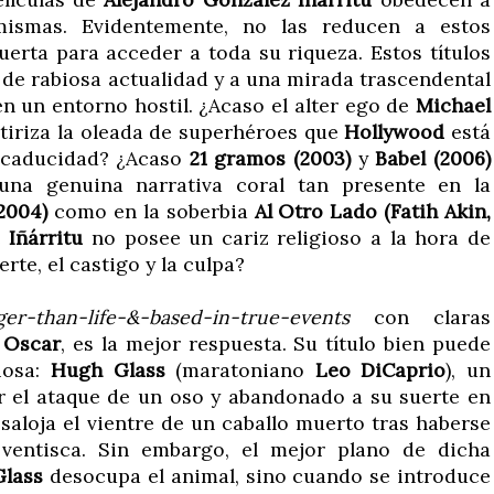
mismas. Evidentemente, no las reducen a estos
rta para acceder a toda su riqueza. Estos títulos
e rabiosa actualidad y a una mirada trascendental
n un entorno hostil. ¿Acaso el alter ego de
Michael
tiriza la oleada de superhéroes que
Hollywood
está
 caducidad? ¿Acaso
21 gramos (2003)
y
Babel (2006)
na genuina narrativa coral tan presente en la
2004)
como en la soberbia
Al Otro Lado (Fatih Akin,
e
Iñárritu
no posee un cariz religioso a la hora de
te, el castigo y la culpa?
ger-than-life-&-based-in-true-events
con claras
s
Oscar
, es la mejor respuesta. Su título bien puede
iosa:
Hugh Glass
(maratoniano
Leo DiCaprio
), un
 el ataque de un oso y abandonado a su suerte en
esaloja el vientre de un caballo muerto tras haberse
ventisca. Sin embargo, el mejor plano de dicha
Glass
desocupa el animal, sino cuando se introduce