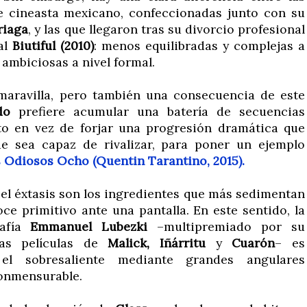
e cineasta mexicano, confeccionadas junto con su
riaga
, y las que llegaron tras su divorcio profesional
ual
Biutiful (2010)
: menos equilibradas y complejas a
 ambiciosas a nivel formal.
maravilla, pero también una consecuencia de este
do
prefiere acumular una batería de secuencias
to en vez de forjar una progresión dramática que
ue sea capaz de rivalizar, para poner un ejemplo
 Odiosos Ocho (Quentin Tarantino, 2015).
el éxtasis son los ingredientes que más sedimentan
e primitivo ante una pantalla. En este sentido, la
rafía
Emmanuel Lubezki
–multipremiado por su
mas películas de
Malick, Iñárritu
y
Cuarón
– es
el sobresaliente mediante grandes angulares
conmensurable.