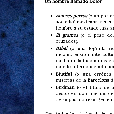
Un hombre llamado Dolor
Amores perros
(o un porten
sociedad mexicana, a sus 
hombre a su estado más an
21 gramos
(o el peso del
cruzados).
Babel
(o una lograda rel
incomprensión intercult
mediante la incomunicació
mundo interconectado por 
Biutiful
(o una errónea l
miserias de la
Barcelona
de
Birdman
(o el título de 
desordenado camerino de 
de su pasado resurgen en 
Casi todos los títulos de las p