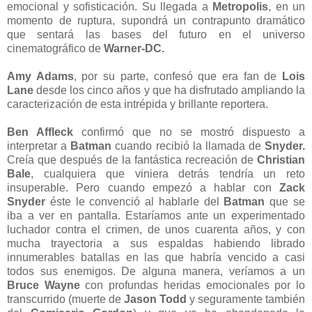
emocional y sofisticación. Su llegada a
Metropolis
, en un
momento de ruptura, supondrá un contrapunto dramático
que sentará las bases del futuro en el universo
cinematográfico de
Warner-DC.
Amy Adams
, por su parte, confesó que era fan de
Lois
Lane
desde los cinco años y que ha disfrutado ampliando la
caracterización de esta intrépida y brillante reportera.
Ben Affleck
confirmó que no se mostró dispuesto a
interpretar a
Batman
cuando recibió la llamada de
Snyder.
Creía que después de la fantástica recreación de
Christian
Bale
, cualquiera que viniera detrás tendría un reto
insuperable. Pero cuando empezó a hablar con
Zack
Snyder
éste le convenció al hablarle del
Batman
que se
iba a ver en pantalla. Estaríamos ante un experimentado
luchador contra el crimen, de unos cuarenta años, y con
mucha trayectoria a sus espaldas habiendo librado
innumerables batallas en las que habría vencido a casi
todos sus enemigos. De alguna manera, veríamos a un
Bruce Wayne
con profundas heridas emocionales por lo
transcurrido (muerte de
Jason Todd
y seguramente también