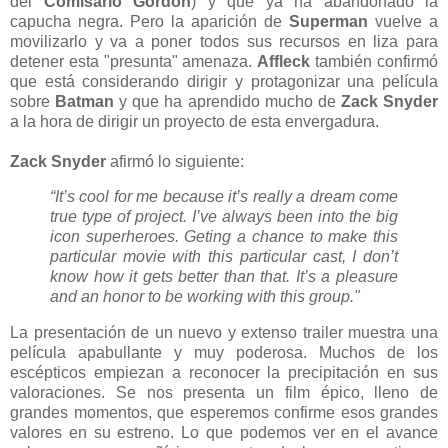
del
Comisario Gordon
) y que ya ha abandonado la
capucha negra. Pero la aparición de
Superman
vuelve a
movilizarlo y va a poner todos sus recursos en liza para
detener esta "presunta" amenaza.
Affleck
también confirmó
que está considerando dirigir y protagonizar una película
sobre
Batman
y que ha aprendido mucho de
Zack Snyder
a la hora de dirigir un proyecto de esta envergadura.
Zack Snyder
afirmó lo siguiente:
“It’s cool for me because it’s really a dream come
true type of project. I’ve always been into the big
icon superheroes. Geting a chance to make this
particular movie with this particular cast, I don’t
know how it gets better than that. It’s a pleasure
and an honor to be working with this group."
La presentación de un nuevo y extenso trailer muestra una
película apabullante y muy poderosa. Muchos de los
escépticos empiezan a reconocer la precipitación en sus
valoraciones. Se nos presenta un film épico, lleno de
grandes momentos, que esperemos confirme esos grandes
valores en su estreno. Lo que podemos ver en el avance