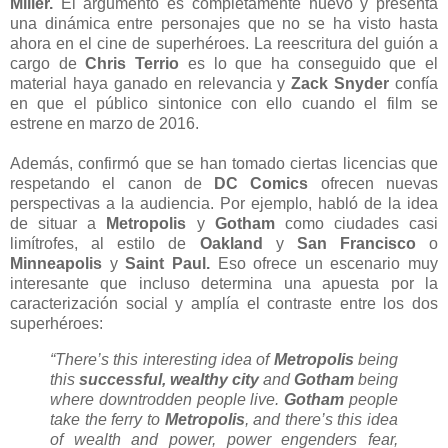
Miller.
El argumento es completamente nuevo y presenta
una dinámica entre personajes que no se ha visto hasta
ahora en el cine de superhéroes. La reescritura del guión a
cargo de
Chris Terrio
es lo que ha conseguido que el
material haya ganado en relevancia y
Zack Snyder
confía
en que el público sintonice con ello cuando el film se
estrene en marzo de 2016.
Además, confirmó que se han tomado ciertas licencias que
respetando el canon de
DC Comics
ofrecen nuevas
perspectivas a la audiencia. Por ejemplo, habló de la idea
de situar a
Metropolis
y
Gotham
como ciudades casi
limítrofes, al estilo de
Oakland
y
San Francisco
o
Minneapolis
y
Saint Paul.
Eso ofrece un escenario muy
interesante que incluso determina una apuesta por la
caracterización social y amplía el contraste entre los dos
superhéroes:
“There’s this interesting idea of
Metropolis
being
this
successful, wealthy city
and
Gotham
being
where
downtrodden people
live.
Gotham
people
take the ferry to
Metropolis
, and there’s this idea
of wealth and power, power engenders fear,