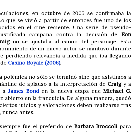
culaciones, en octubre de 2005 se confirmaba la
Lo que se vivió a partir de entonces fue uno de los
cidos en el cine reciente. Una serie de pseudo-
njustificada campaña contra la decisión de
Eon
raig
no se ajustaba al canon del personaje. Esta
ombramiento de un nuevo actor se mantuvo durante
e perdiendo relevancia a medida que iba llegando
s de
Casino Royale (2006)
.
la polémica no sólo se terminó sino que asistimos a
ánime de aplauso a la interpretación de
Craig
y a
r a
James Bond
en la nueva etapa que
Michael G.
n abierto en la franquicia. De alguna manera, quedó
iertos juicios y valoraciones deben realizarse tras
, nunca antes.
siempre fue el preferido de
Barbara Broccoli
para