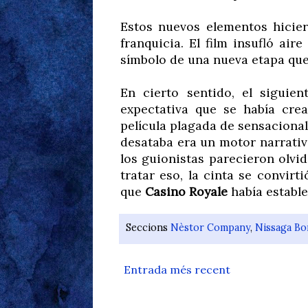
Estos nuevos elementos hici
franquicia. El film insufló air
símbolo de una nueva etapa que
En cierto sentido, el siguie
expectativa que se había cr
película plagada de sensaciona
desataba era un motor narrativ
los guionistas parecieron olvi
tratar eso, la cinta se convirt
que
Casino Royale
había estable
Seccions
Nèstor Company
,
Nissaga B
Entrada més recent