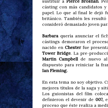
sustituir a
Pierce Brosnan
. Pe
cásting con más candidatos y
papel. Lo que al final le dejó
británico. También les resultó
consideró demasiado joven par
Barbara
quería anunciar el fic
cástings demoraron el proceso
nacido en
Chester
fue presenta
Tower Bridge
. La pre-producci
Martin Campbell
de nuevo al 
dispuesto para reiniciar la fr
Ian Fleming.
En esta tema no soy objetivo. 
mejores títulos de la saga y si
Los guionistas del film colo
definieron el devenir de
007,
e
proceso que éste realiza a med