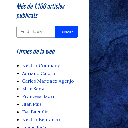
Més de 1.100 articles
publicats
Buscar
Firmes de la web
Nèstor Company
Adriano Calero
Carles Martinez Agenjo
Mike Sanz
Francesc Marí
Juan Pais
Eva Buendía
Nestor Bentancor
Jaume Figa