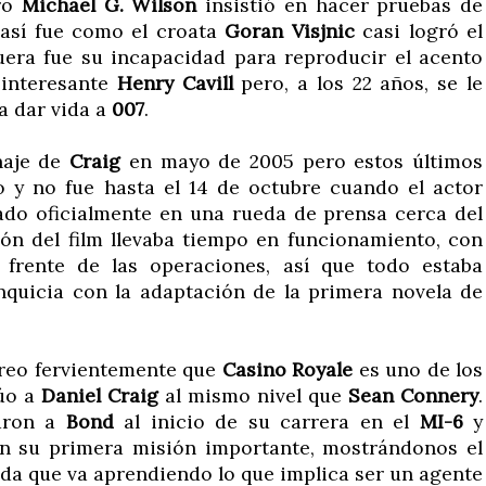
ro
Michael G. Wilson
insistió en hacer pruebas de
 así fue como el croata
Goran Visjnic
casi logró el
 fuera fue su incapacidad para reproducir el acento
 interesante
Henry Cavill
pero, a los 22 años, se le
a dar vida a
007
.
haje de
Craig
en mayo de 2005 pero estos últimos
 y no fue hasta el 14 de octubre cuando el actor
do oficialmente en una rueda de prensa cerca del
ón del film llevaba tiempo en funcionamiento, con
frente de las operaciones, así que todo estaba
anquicia con la adaptación de la primera novela de
Creo fervientemente que
Casino Royale
es uno de los
túo a
Daniel Craig
al mismo nivel que
Sean Connery
.
caron a
Bond
al inicio de su carrera en el
MI-6
y
n su primera misión importante, mostrándonos el
ida que va aprendiendo lo que implica ser un agente