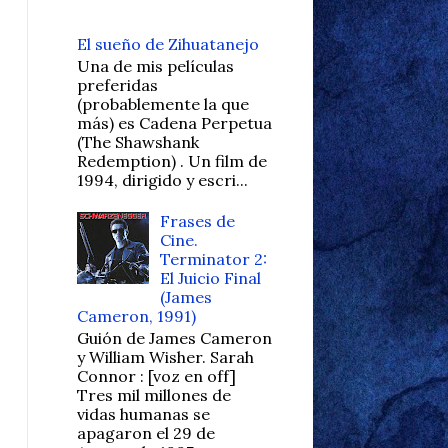
El sueño de Zihuatanejo
Una de mis películas
preferidas
(probablemente la que
más) es Cadena Perpetua
(The Shawshank
Redemption) . Un film de
1994, dirigido y escri...
Frases de
Cine.
Terminator 2:
El Juicio Final
(James
Cameron, 1991)
Guión de James Cameron
y William Wisher. Sarah
Connor : [voz en off]
Tres mil millones de
vidas humanas se
apagaron el 29 de