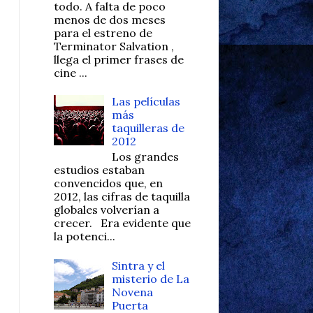
todo. A falta de poco
menos de dos meses
para el estreno de
Terminator Salvation ,
llega el primer frases de
cine ...
Las películas
más
taquilleras de
2012
Los grandes
estudios estaban
convencidos que, en
2012, las cifras de taquilla
globales volverían a
crecer. Era evidente que
la potenci...
Sintra y el
misterio de La
Novena
Puerta