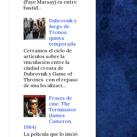
(Faye Marsay) es entre
bastid...
Dubrovnik y
Juego de
Tronos:
quinta
temporada
Cerramos el ciclo de
artículos sobre la
vinculación entre la
ciudad croata de
Dubrovnik y Game of
Thrones con el repaso
de una localizaci...
Frases de
cine. The
Terminator
(James
Cameron,
1984)
La película que lo inició