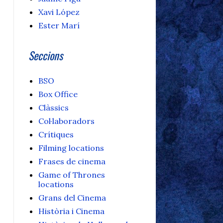
Xavi López
Ester Marí
Seccions
BSO
Box Office
Clàssics
Col·laboradors
Crítiques
Filming locations
Frases de cinema
Game of Thrones
locations
Grans del Cinema
Història i Cinema