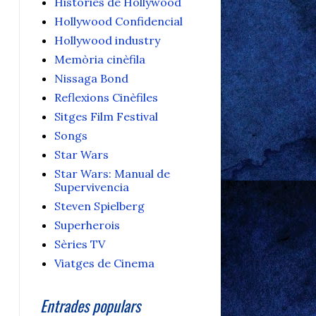
Històries de Hollywood
Hollywood Confidencial
Hollywood industry
Memòria cinèfila
Nissaga Bond
Reflexions Cinèfiles
Sitges Film Festival
Songs
Star Wars
Star Wars: Manual de
Supervivencia
Steven Spielberg
Superherois
Sèries TV
Viatges de Cinema
Entrades populars