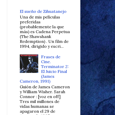
El sueño de Zihuatanejo
Una de mis películas
preferidas
(probablemente la que
más) es Cadena Perpetua
(The Shawshank
Redemption) . Un film de
1994, dirigido y escri...
Frases de
Cine.
Terminator 2:
El Juicio Final
(James
Cameron, 1991)
Guión de James Cameron
y William Wisher. Sarah
Connor : [voz en off]
Tres mil millones de
vidas humanas se
apagaron el 29 de