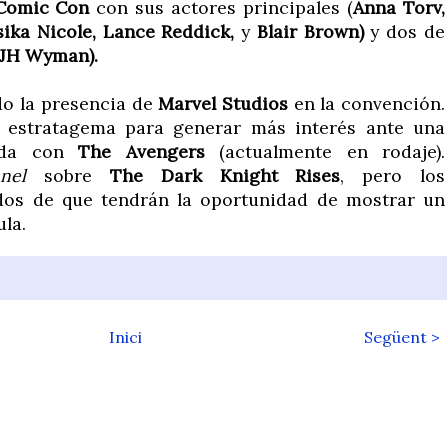
Comic Con
con sus actores principales (
Anna Torv,
sika Nicole, Lance Reddick,
y
Blair Brown)
y dos de
JH Wyman).
do la presencia de
Marvel Studios
en la convención.
 estratagema para generar más interés ante una
nada con
The Avengers
(actualmente en rodaje).
nel
sobre
The Dark Knight Rises
, pero los
dos de que tendrán la oportunidad de mostrar un
ula.
Inici
Següent >