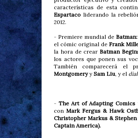
características de esta cont
Espartaco
liderando la rebeli
2012.
- Premiere mundial de
Batman:
el cómic original de
Frank Mill
la hora de crear
Batman Begin
los actores que ponen sus vo
También comparecerá el p
Montgomery
y
Sam Liu
, y el
dia
-
The Art of Adapting Comics 
con
Mark Fergus & Hawk Ostb
Christopher Markus & Stephen 
Captain America).