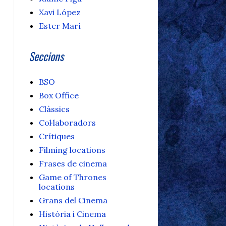
Xavi López
Ester Marí
Seccions
BSO
Box Office
Clàssics
Col·laboradors
Crítiques
Filming locations
Frases de cinema
Game of Thrones
locations
Grans del Cinema
Història i Cinema