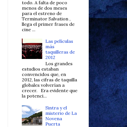
todo. A falta de poco
menos de dos meses
para el estreno de
Terminator Salvation ,
llega el primer frases de
cine ...
Las películas
más
taquilleras de
2012
Los grandes
estudios estaban
convencidos que, en
2012, las cifras de taquilla
globales volverían a
crecer. Era evidente que
la potenci...
Sintra y el
misterio de La
Novena
Puerta