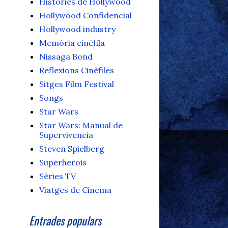
Històries de Hollywood
Hollywood Confidencial
Hollywood industry
Memòria cinèfila
Nissaga Bond
Reflexions Cinèfiles
Sitges Film Festival
Songs
Star Wars
Star Wars: Manual de
Supervivencia
Steven Spielberg
Superherois
Sèries TV
Viatges de Cinema
Entrades populars