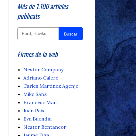
Més de 1.100 articles
publicats
Buscar
Firmes de la web
Nèstor Company
Adriano Calero
Carles Martinez Agenjo
Mike Sanz
Francesc Marí
Juan Pais
Eva Buendía
Nestor Bentancor
Jaume Figa