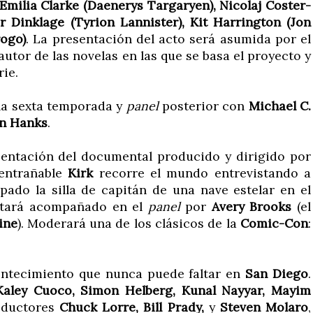
Emilia Clarke (Daenerys Targaryen), Nicolaj Coster-
r Dinklage (Tyrion Lannister), Kit Harrington (Jon
ogo)
. La presentación del acto será asumida por el
 autor de las novelas en las que se basa el proyecto y
rie.
e la sexta temporada y
panel
posterior con
Michael C.
n Hanks
.
sentación del documental producido y dirigido por
 entrañable
Kirk
recorre el mundo entrevistando a
ado la silla de capitán de una nave estelar en el
tará acompañado en el
panel
por
Avery Brooks
(el
ine
). Moderará una de los clásicos de la
Comic-Con
:
ontecimiento que nunca puede faltar en
San Diego
.
Kaley Cuoco, Simon Helberg, Kunal Nayyar,
Mayim
oductores
Chuck Lorre, Bill Prady,
y
Steven Molaro
,