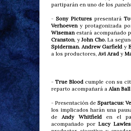
partiparán en uno de los
panels
-
Sony Pictures
presentará
To
Verhoeven
y protagonizada p
Wiseman
estará acompañado 
Cranston
, y
John Cho.
La segun
Spiderman. Andrew Garfield
y
E
a los productores,
Avi Arad
y
Ma
-
True Blood
cumple con su cit
reparto acompañará a
Alan Ball
- Presentación de
Spartacus: V
los implicados harán una paus
de
Andy Whitfield
en el p
acompañado por
Lucy Lawles
productor ejecutivo y creador