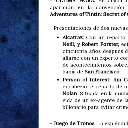
-
ÚLTIMA HORA:
Se acaba 
aparición en la convención
Adventures of Tintin: Secret of
- Presentaciones de dos nuevas
Alcatraz:
Con un reparto
Neill, y Robert Forster,
es
cincuenta años después d
aliarse con un experto con
de acontecimientos sobren
bahía de
San Francisco
.
Person of Interest: Jim C
encabezan el reparto de u
Nolan
. Situada en la ciu
vida de un ex-agente de l
billonario para evitar crím
-
Juego de Tronos
. La espléndi