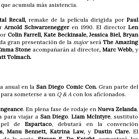
que acumula más asistencia.
tal Recall,
remake de la película dirigida por
Paul
or
Arnold Schwarzenegger
en 1990. El director
Len
por
Colin Farrell, Kate Beckinsale, Jessica Biel, Bryan
da gran presentación de la
major
será
The Amazing
mma Stone
acompañarán al director
, Marc Webb,
y
tt Tolmach.
a anual en la
San Diego Comic Con.
Gran parte del
para someterse a un
Q & A
con los aficionados.
engeance
. En plena fase de rodaje en
Nueva Zelanda
,
a para viajar a
San Diego
.
Liam McIntyre
, sustituto
apel de
Espartaco
, debutará en la convención
s, Manu Bennett, Katrina Law,
y
Dustin Clare.
El
 de la serie,
Steven S. De Knight,
comentará las