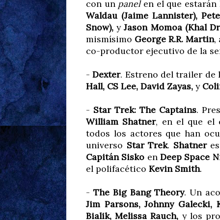
con un
panel
en el que estarán
Waldau (Jaime Lannister), Pete
Snow),
y
Jason Momoa (Khal Dr
mismísimo
George R.R. Martin
,
co-productor ejecutivo de la se
-
Dexter
. Estreno del trailer d
Hall, CS Lee, David Zayas,
y
Coli
-
Star Trek: The Captains
. Pre
William Shatner
, en el que el
todos los actores que han ocup
universo
Star Trek
.
Shatner
es
Capitán Sisko
en
Deep Space N
el polifacético
Kevin Smith
.
-
The Big Bang Theory
. Un ac
Jim Parsons, Johnny Galecki, 
Bialik, Melissa Rauch,
y los pr