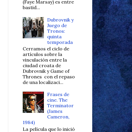
(Faye Marsay) es entre
bastid...
Dubrovnik y
Juego de
Tronos:
quinta
temporada
Cerramos el ciclo de
artículos sobre la
vinculación entre la
ciudad croata de
Dubrovnik y Game of
Thrones con el repaso
de una localizaci...
Frases de
cine. The
Terminator
(James
Cameron,
1984)
La película que lo inició