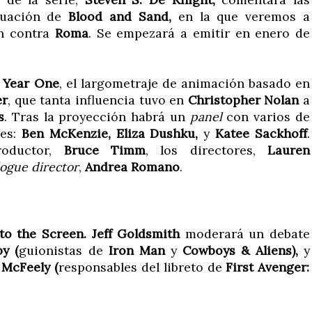
inuación de
Blood and Sand,
en la que veremos a
ón contra
Roma
. Se empezará a emitir en enero de
 Year One
, el largometraje de animación basado en
er
, que tanta influencia tuvo en
Christopher Nolan
a
s
. Tras la proyección habrá un
panel
con varios de
ces:
Ben McKenzie, Eliza Dushku,
y
Katee Sackhoff
.
roductor,
Bruce Timm
, los directores,
Lauren
logue director
,
Andrea Romano
.
to the Screen. Jeff Goldsmith
moderará un debate
y (
guionistas de
Iron Man
y
Cowboys & Aliens),
y
McFeely (
responsables del libreto de
First Avenger: