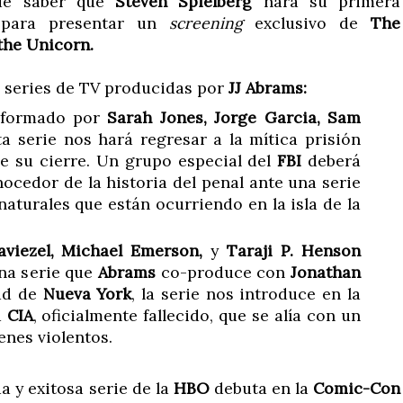
de saber que
Steven Spielberg
hará su primera
 para presentar un
screening
exclusivo de
The
 the Unicorn.
 series de TV producidas por
JJ Abrams:
 formado por
Sarah Jones, Jorge Garcia, Sam
ta serie nos hará regresar a la mítica prisión
e su cierre. Un grupo especial del
FBI
deberá
ocedor de la historia del penal ante una serie
aturales que están ocurriendo en la isla de la
aviezel, Michael Emerson,
y
Taraji P. Henson
na serie que
Abrams
co-produce con
Jonathan
dad de
Nueva York
, la serie nos introduce en la
a
CIA
, oficialmente fallecido, que se alía con un
enes violentos.
da y exitosa serie de la
HBO
debuta en la
Comic-Con