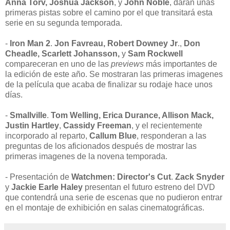
Anna Torv, Joshua Jackson
, y
John Noble
, daran unas
primeras pistas sobre el camino por el que transitará esta
serie en su segunda temporada.
-
Iron Man 2
.
Jon Favreau, Robert Downey Jr
.,
Don
Cheadle, Scarlett Johansson,
y
Sam Rockwell
compareceran en uno de las
previews
más importantes de
la edición de este año. Se mostraran las primeras imagenes
de la película que acaba de finalizar su rodaje hace unos
días.
-
Smallville
.
Tom Welling,
Erica Durance, Allison Mack,
Justin Hartley
,
Cassidy Freeman
, y el recientemente
incorporado al reparto,
Callum Blue
, responderan a las
preguntas de los aficionados después de mostrar las
primeras imagenes de la novena temporada.
- Presentación de
Watchmen: Director's Cut
.
Zack Snyder
y
Jackie Earle Haley
presentan el futuro estreno del DVD
que contendrá una serie de escenas que no pudieron entrar
en el montaje de exhibición en salas cinematográficas.