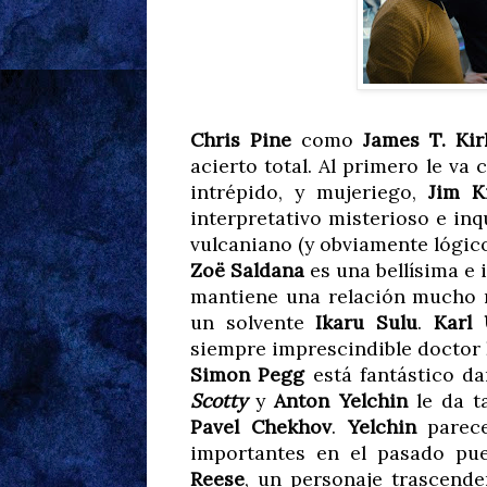
Chris Pine
como
James T. Kir
acierto total. Al primero le va
intrépido, y mujeriego,
Jim K
interpretativo misterioso e inq
vulcaniano (y obviamente lógico
Zoë Saldana
es una bellísima e
mantiene una relación mucho
un solvente
Ikaru Sulu
.
Karl
siempre imprescindible doctor
Simon Pegg
está fantástico da
Scotty
y
Anton Yelchin
le da t
Pavel Chekhov
.
Yelchin
parece
importantes en el pasado p
Reese
, un personaje trascende