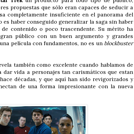
tar Trek
un producto para todo tipo de público,
ores propuestas que sólo eran capaces de seducir a
osa completamente insuficiente en el panorama del
o es haber conseguido generalizar la saga sin haber
o de contenido o poco trascendente. Su mérito ha
l gran público con un buen argumento y grandes
una película con fundamentos, no es un
blockbuster
evela también como excelente cuando hablamos de
a dar vida a personajes tan carismáticos que estan
hace décadas, y que aquí han sido revigorizados y
nectan de una forma impresionante con la nueva