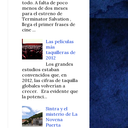
todo. A falta de poco
menos de dos meses
para el estreno de
Terminator Salvation ,
llega el primer frases de
cine ...
Las películas
más
taquilleras de
2012
Los grandes
estudios estaban
convencidos que, en
2012, las cifras de taquilla
globales volverían a
crecer. Era evidente que
la potenci...
Sintra y el
misterio de La
Novena
Puerta