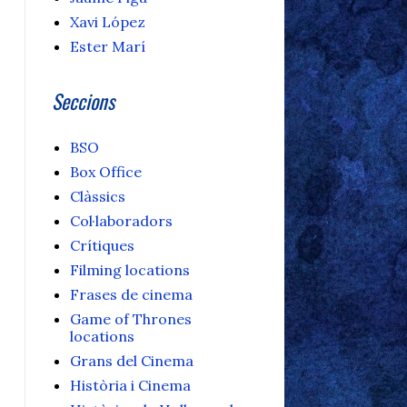
Xavi López
Ester Marí
Seccions
BSO
Box Office
Clàssics
Col·laboradors
Crítiques
Filming locations
Frases de cinema
Game of Thrones
locations
Grans del Cinema
Història i Cinema