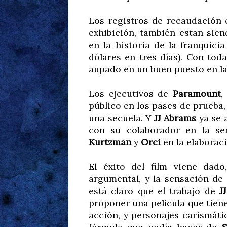
Los registros de recaudación
exhibición, también estan sie
en la historia de la franquici
dólares en tres días). Con tod
aupado en un buen puesto en la t
Los ejecutivos de
Paramount
,
público en los pases de prueba
una secuela. Y
JJ Abrams
ya se 
con su colaborador en la s
Kurtzman
y
Orci
en la elaborac
El éxito del film viene dado
argumental, y la sensación de 
está claro que el trabajo de
J
proponer una película que tien
acción, y personajes carismáti