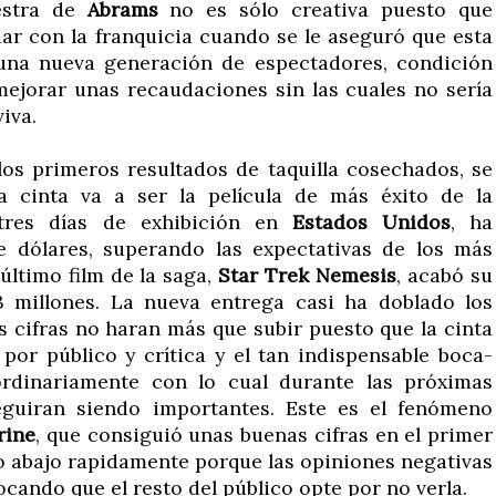
estra de
Abrams
no es sólo creativa puesto que
ar con la franquicia cuando se le aseguró que esta
una nueva generación de espectadores, condición
ejorar unas recaudaciones sin las cuales no sería
iva.
los primeros resultados de taquilla cosechados, se
a cinta
va a ser la película de más éxito de la
 tres días de exhibición en
Estados Unidos
, ha
e dólares, superando las expectativas de los más
último film de la saga,
Star Trek Nemesis
, acabó su
3 millones. La nueva entrega casi ha doblado los
as cifras no haran más que subir puesto que la cinta
por público y crítica y el tan indispensable boca-
ordinariamente con lo cual durante las próximas
guiran siendo importantes. Este es el fenómeno
rine
, que consiguió unas buenas cifras en el primer
o abajo rapidamente porque las opiniones negativas
cando que el resto del público opte por no verla.