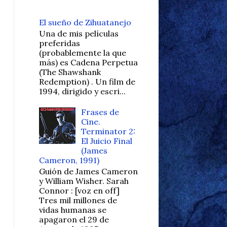
El sueño de Zihuatanejo
Una de mis películas
preferidas
(probablemente la que
más) es Cadena Perpetua
(The Shawshank
Redemption) . Un film de
1994, dirigido y escri...
Frases de
Cine.
Terminator 2:
El Juicio Final
(James
Cameron, 1991)
Guión de James Cameron
y William Wisher. Sarah
Connor : [voz en off]
Tres mil millones de
vidas humanas se
apagaron el 29 de