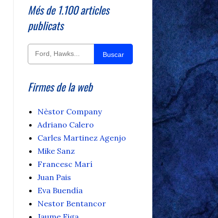
Més de 1.100 articles
publicats
Buscar
Firmes de la web
Nèstor Company
Adriano Calero
Carles Martinez Agenjo
Mike Sanz
Francesc Marí
Juan Pais
Eva Buendía
Nestor Bentancor
Jaume Figa