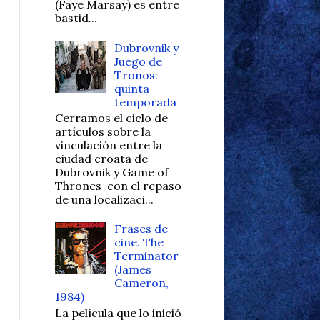
(Faye Marsay) es entre
bastid...
Dubrovnik y
Juego de
Tronos:
quinta
temporada
Cerramos el ciclo de
artículos sobre la
vinculación entre la
ciudad croata de
Dubrovnik y Game of
Thrones con el repaso
de una localizaci...
Frases de
cine. The
Terminator
(James
Cameron,
1984)
La película que lo inició