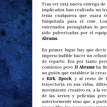
Tras ver esta nueva entrega de
implicados han realizado un tr
tenía cualquiera que osara 
finiquitada para el cine. Lo
estrenados presagiaban lo pe
sido pulverizadas por el equip
Abrams.
En primer lugar hay que decir
imprescindible hacer un
reboot
de reparto. Era por tanto pre
comienzo pero
JJ Abrams
ha ll
un guión que establece la creac
a
Kirk
,
Spock
, y al resto de 
trayectoria en sus vidas, dife
movimiento creativo es, a la ve
de las series y películas pr
anteriormente sino que, a part