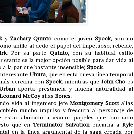
k
y
Zachary Quinto
como el joven
Spock,
son un
 como anillo al dedo el papel del impetuoso, rebelde,
irk
. Por su parte
Quinto,
con su habitual estilo
uietante es la mejor opción posible para dar vida al
 a la par que bastante insensible)
Spock
.
 interesante
Uhura
, que en esta nueva línea temporal
 más cercana con
Spock
, mientras que
John Cho
es
 Urban
aporta prestancia y mucha naturalidad al
Leonard McCoy
alias
Bones
.
ndo vida al ingeniero jefe
Montgomery Scott
alias
ambién mucho impulso y frescura al personaje de
 estar abonado a asumir papeles que han sido
uesto que en
Terminator Salvation
encarna a
Kyle
ntal en la línea argumental de la saga creada por