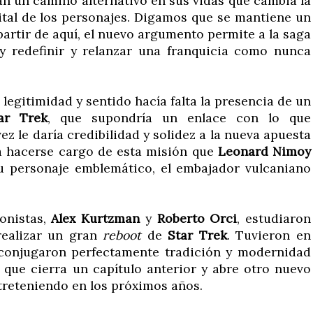
ian un camino alternativo en sus vidas que cambia la
vital de los personajes. Digamos que se mantiene un
artir de aquí, el nuevo argumento permite a la saga
y redefinir y relanzar una franquicia como nunca
 legitimidad y sentido hacía falta la presencia de un
ar Trek
, que supondría un enlace con lo que
ez le daría credibilidad y solidez a la nueva apuesta
a hacerse cargo de esta misión que
Leonard Nimoy
u personaje emblemático, el embajador vulcaniano
onistas,
Alex Kurtzman
y
Roberto Orci
, estudiaron
realizar un gran
reboot
de
Star Trek
. Tuvieron en
 conjugaron perfectamente tradición y modernidad
que cierra un capítulo anterior y abre otro nuevo
treteniendo en los próximos años.