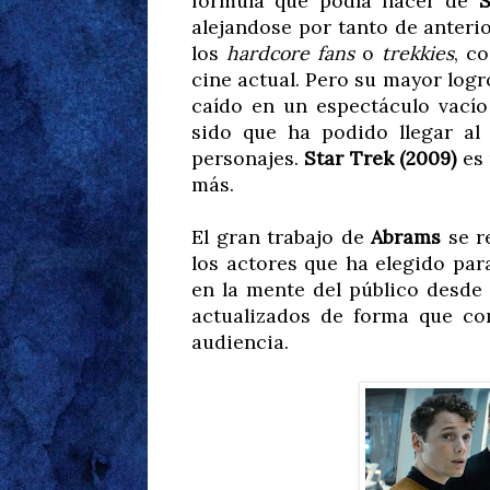
fórmula que podía hacer de
S
alejandose por tanto de anteri
los
hardcore fans
o
trekkies
, c
cine actual. Pero su mayor logr
caído en un espectáculo vací
sido que ha podido llegar a
personajes.
Star Trek (2009)
es 
más.
El gran trabajo de
Abrams
se r
los actores que ha elegido par
en la mente del público desde 
actualizados de forma que co
audiencia.