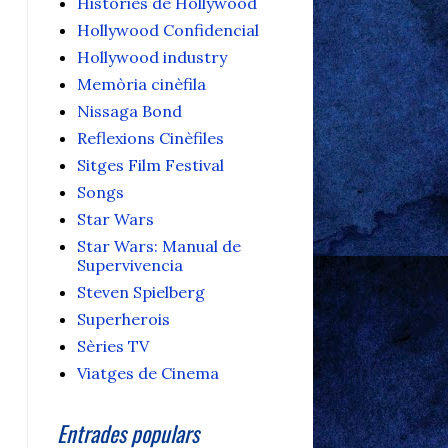
Històries de Hollywood
Hollywood Confidencial
Hollywood industry
Memòria cinèfila
Nissaga Bond
Reflexions Cinèfiles
Sitges Film Festival
Songs
Star Wars
Star Wars: Manual de
Supervivencia
Steven Spielberg
Superherois
Sèries TV
Viatges de Cinema
Entrades populars