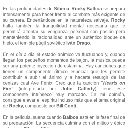
En las profundidades de
Siberia
,
Rocky Balboa
se prepara
intensamente para hacer frente al combate más exigente de
su carrera. Entrenándose en la naturaleza salvaje,
Rocky
halla también la tranquilidad mental necesaria que le
permitirá afrontar su venganza personal con pasión pero
manteniendo la racionalidad ante un auténtico bloque de
hielo, el temible púgil soviético
Iván Drago
.
En el día a día el estado anímico va fluctuando y, cuando
llegan los pequeños momentos de bajón, la música puede
ser una potente inyección de estamina. Hay canciones que
tienen un componente rítmico especial que les permite
contribuir a subir el ánimo y a hacerte resurgir de las
cenizas cual Ave Fénix. Creo que la canción
"Hearts on
Fire"
(interpretada por
John Cafferty
) tiene este
componente intrínseco muy marcado. En mi opinión,
consigue elevar el espíritu incluso más que el tema original
de
Rocky,
compuesto por
Bill Conti
.
En la película, suena cuando
Balboa
está en la fase final de
su preparación. La secuencia culmina con el mítico y épico